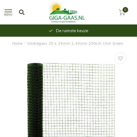
0
MENU
De ruimste keuze
Home
/
Volièregaas 25 x 25mm 1,45mm 200cm 15m Groen