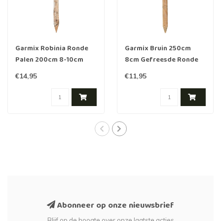
Garmix Robinia Ronde
Garmix Bruin 250cm
Palen 200cm 8-10cm
8cm Gefreesde Ronde
Palen Hout
€14,95
€11,95
geïmpregneerd
Abonneer op onze nieuwsbrief
Blijf op de hoogte over onze laatste acties