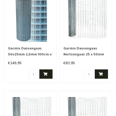
Garmix Dassengaas
Garmix Dassengaas
50x25mm 2,0mm 100cm x
Nertsengaas 25 x 50mm
25m Verzinkt
2.1mm 50cm x 25m
€149,95
€83,95
gegalvaniseerd