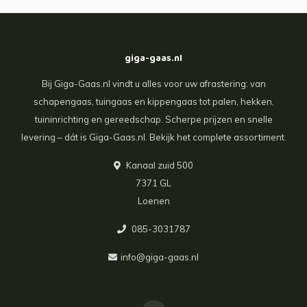
giga-gaas.nl
Bij Giga-Gaas.nl vindt u alles voor uw afrastering: van
schapengaas, tuingaas en kippengaas tot palen, hekken,
tuininrichting en gereedschap. Scherpe prijzen en snelle
levering – dát is Giga-Gaas.nl. Bekijk het complete assortiment.
Kanaal zuid 500
7371 GL
Loenen
085-3031787
info@giga-gaas.nl