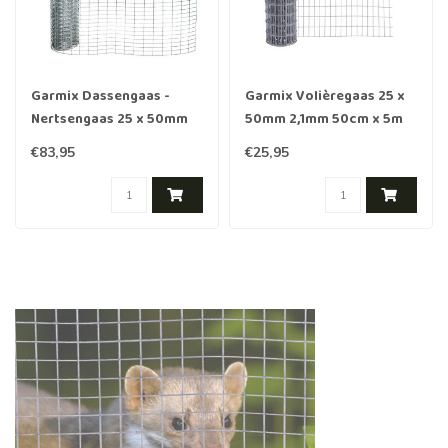
Garmix Dassengaas -
Garmix Volièregaas 25 x
Nertsengaas 25 x 50mm
50mm 2,1mm 50cm x 5m
2,1mm 100cm x 10m
verzinkt
€83,95
€25,95
gegalvaniseerd