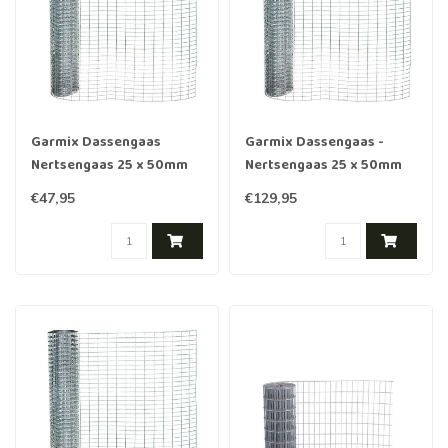
Garmix Dassengaas
Garmix Dassengaas -
Nertsengaas 25 x 50mm
Nertsengaas 25 x 50mm
2,1mm 50cm x 10m
2.1mm 100cm x 18m
€47,95
€129,95
gegalvaniseerd
gegalvaniseerd