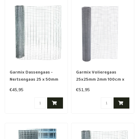
Garmix Dassengaas -
Garmix Volieregaas
Nertsengaas 25 x 50mm
25x25mm 2mm 100cm x
2.1mm 100cm x 5m
5m verzinkt
€45,95
€51,95
gegalvaniseerd