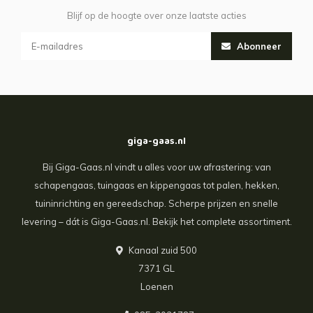
Blijf op de hoogte over onze laatste acties
Abonneer
giga-gaas.nl
Bij Giga-Gaas.nl vindt u alles voor uw afrastering: van
schapengaas, tuingaas en kippengaas tot palen, hekken,
tuininrichting en gereedschap. Scherpe prijzen en snelle
levering – dát is Giga-Gaas.nl. Bekijk het complete assortiment.
Kanaal zuid 500
7371 GL
Loenen