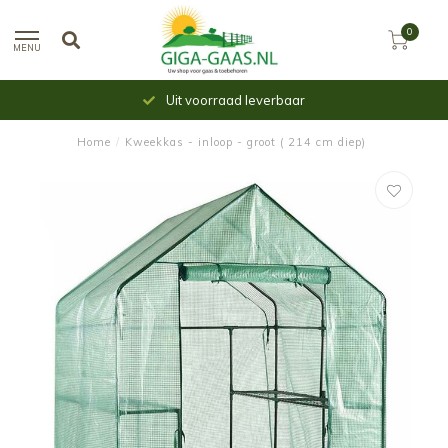
0
MENU
Uit voorraad leverbaar
Home
/
Kweekkas - inloop - groot ( 214 cm diep)