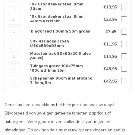
10x Grondanker staal 8mm
€13,95
20cm
10x Grondanker staal 8mm
€22,95
40cm Verzinkt
binddraad 1.00mm 50m groen
€7,45
50x Haringen groen
€11,95
L150xB30xD3mm
Moestuinbak 80x60x20 (halve
€14,95
pallet)
Tuingaas groen 100x75mm
€48,95
100cm 2.1mm 25m
Schapenhek 90cm met afstand
€47,95
7-8cm, 5m
Geniet met een kweekkaas het hele jaar door van uw oogst.
Bijvoorbeeld van uw eigen geteelde tomaten, paprika’s of
aubergines. Verkrijgbaar in verschillende uitvoeringen en
afmetingen. Ga ook aan de slag met uw groene vingers en geniet