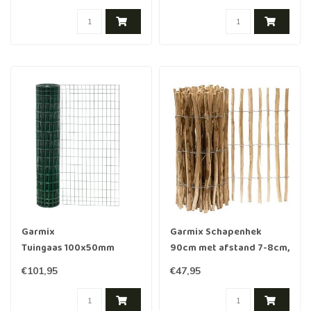
Garmix
Garmix Schapenhek
Tuingaas 100x50mm
90cm met afstand 7-8cm,
150cm 2mm 25m
5m
€101,95
€47,95