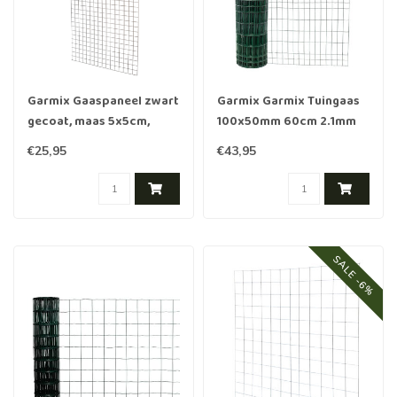
Garmix Gaaspaneel zwart
Garmix Garmix Tuingaas
gecoat, maas 5x5cm,
100x50mm 60cm 2.1mm
90x180cm
25m
€25,95
€43,95
SALE -6%