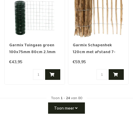
Garmix Tuingaas groen
Garmix Schapenhek
100x75mm 80cm 2.1mm
120cm met afstand 7-
25m
8cm, 5m
€43,95
€59,95
Toon
1
-
24
van 80
Toon meer