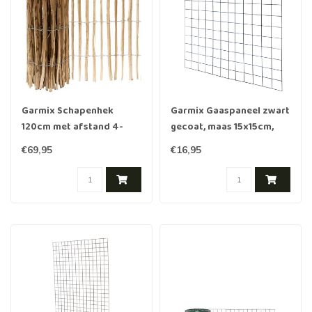
Garmix Schapenhek
Garmix Gaaspaneel zwart
120cm met afstand 4-
gecoat, maas 15x15cm,
5cm, 5m
180x180cm
€69,95
€16,95