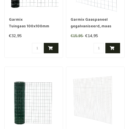
Garmix
Garmix Gaaspaneel
Tuingaas 100x100mm
gegalvaniseerd, maas
100cm 2.1mm 20m
15x15cm, 180x180cm
€32,95
€14,95
€15,95