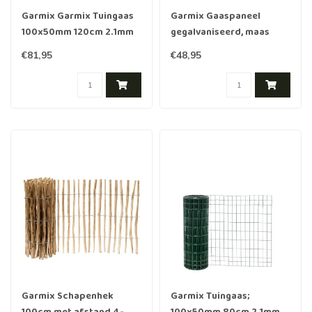
Garmix Garmix Tuingaas
Garmix Gaaspaneel
100x50mm 120cm 2.1mm
gegalvaniseerd, maas
25m
5x5cm, 180x180cm
€81,95
€48,95
Garmix Schapenhek
Garmix Tuingaas;