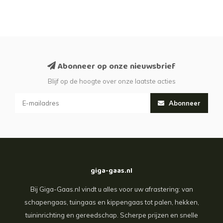
Abonneer op onze nieuwsbrief
Blijf op de hoogte over onze laatste acties
Abonneer
giga-gaas.nl
Bij Giga-Gaas.nl vindt u alles voor uw afrastering: van
schapengaas, tuingaas en kippengaas tot palen, hekken,
tuininrichting en gereedschap. Scherpe prijzen en snelle