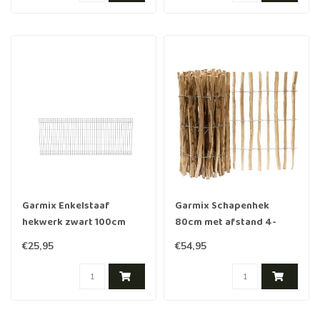
Garmix Enkelstaaf
Garmix Schapenhek
hekwerk zwart 100cm
80cm met afstand 4-
hoog 250cm breed
5cm, 5m
€25,95
€54,95