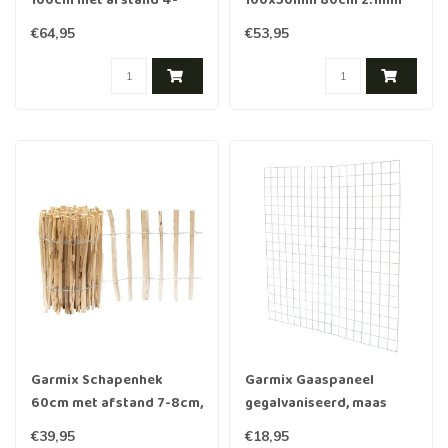
100cm met afstand 4-
100x50mm 80cm 2.1mm
5cm, 5m
25m
€64,95
€53,95
Garmix Schapenhek
Garmix Gaaspaneel
60cm met afstand 7-8cm,
gegalvaniseerd, maas
5m
10x10cm, 180x180cm
€39,95
€18,95