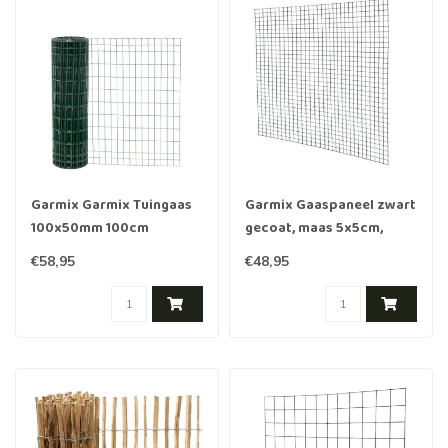
Garmix Garmix Tuingaas
Garmix Gaaspaneel zwart
100x50mm 100cm
gecoat, maas 5x5cm,
2.1mmm 25m
180x180cm
€58,95
€48,95