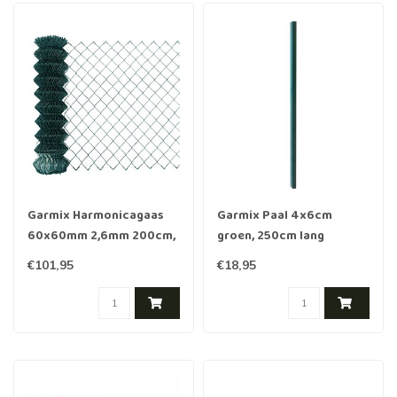
Garmix Harmonicagaas
Garmix Paal 4x6cm
60x60mm 2,6mm 200cm,
groen, 250cm lang
15m groen
€101,95
€18,95