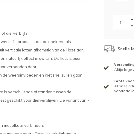
of dierverblijf?
kwerk. Dit product staat ook bekend als
Snelle l
it verticale latten afkomstig van de Hazelaar.
 natuurlijk effect in uw tuin. Dit hout is puur
Verzendin
lkaar verbonden door
Altijd lage
n de weersinvloeden en niet snel zullen gaan
Grote voor
Al onze arti
voorraad l
ar is verschillende afstanden tussen de
eest geschikt voor dierverblijven. De variant van 7
len met elkaar verbinden.
t met een poort. Deze is verkrijgbaar in