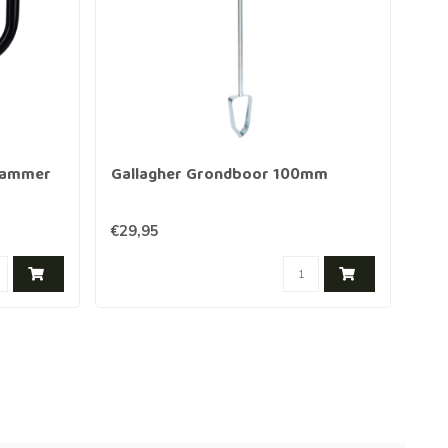
nrammer
Gallagher Grondboor 100mm
Ga
38x
€29,95
€12