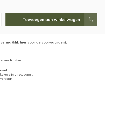
Toevoegen aan winkelwagen
evering (
klik hier voor de voorwaarden
).
g
 verzendkosten
raad
kelen zijn direct vanuit
everbaar