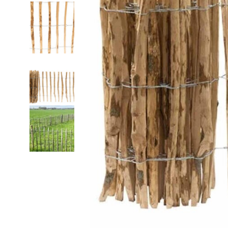
Fijn gaas
Nertsengaas
Afrastering paarde
Zeskanten gaas
Paardengaas
Afrastering wolven
Boogjesgaas
Rattengaas
Schutting
Draadgaas
Insectengaas
Elektrische afraster
Horrengaas
Dassengaas
Prikkeldraad
Hoornaargaas
Mollengaas
Beschermnetten (mo
Carnavalsgaas
Afrastering dakgoo