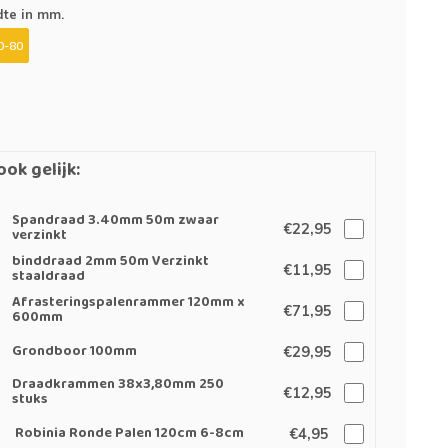
te in mm.
0-80
ook gelijk:
Spandraad 3.40mm 50m zwaar
€22,95
verzinkt
binddraad 2mm 50m Verzinkt
€11,95
staaldraad
Afrasteringspalenrammer 120mm x
€71,95
600mm
Grondboor 100mm
€29,95
Draadkrammen 38x3,80mm 250
€12,95
stuks
Robinia Ronde Palen 120cm 6-8cm
€4,95