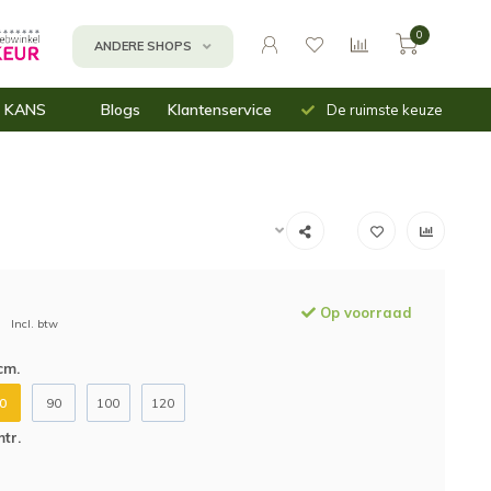
0
ANDERE SHOPS
Uit voorraad
Snelle
 KANS
Blogs
Klantenservice
De ruimste keuze
leverbaar
verzending
n
assen
inbakken
mnetten (moes)tuin
Op voorraad
Incl. btw
cm.
0
90
100
120
tr.