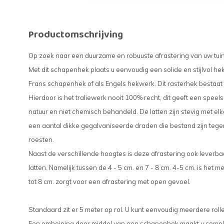
Productomschrijving
Op zoek naar een duurzame en robuuste afrastering van uw tuin 
Met dit schapenhek plaats u eenvoudig een solide en stijlvol he
Frans schapenhek of als Engels hekwerk. Dit rasterhek bestaat u
Hierdoor is het traliewerk nooit 100% recht, dit geeft een speels en
natuur en niet chemisch behandeld. De latten zijn stevig met e
een aantal dikke gegalvaniseerde draden die bestand zijn tege
roesten.
Naast de verschillende hoogtes is deze afrastering ook leverba
latten. Namelijk tussen de 4 - 5 cm. en 7 - 8 cm. 4-5 cm. is het m
tot 8 cm. zorgt voor een afrastering met open gevoel.
Standaard zit er 5 meter op rol. U kunt eenvoudig meerdere rol
Een omheining door middel van een schapenhek maakt u complee