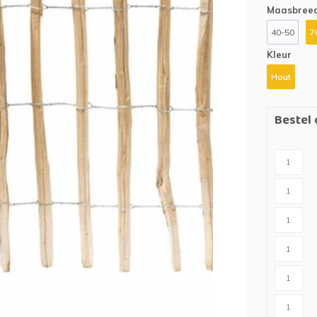
n
Houten palen
Kruiwagens
Maasbreed
40-50
7
IJzeren palen
Grondboren
Kleur
Grondboren
Hout
ing
Bestel 
es)tuin
t