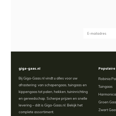
giga-gaas.nl
Populaire
Bij Giga-Gaas.nl vindt u alles voor uw
Robinia Pa
afrastering: van schapengaas, tuingaas en
Tuingaas
kippengaas tot palen, hekken, tuininrichting
Harmonic
en gereedschap. Scherpe prijzen en snelle
Groen Gaa
levering – dát is Giga-Gaas.nl. Bekijk het
Zwart Gaa
complete assortiment.