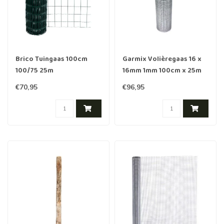
Brico Tuingaas 100cm
Garmix Volièregaas 16 x
100/75 25m
16mm 1mm 100cm x 25m
gegalvaniseerd
€70,95
€96,95