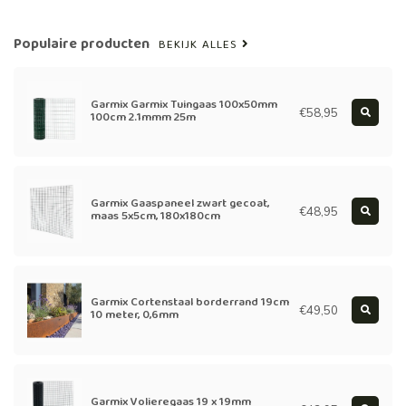
Populaire producten
BEKIJK ALLES
Garmix Garmix Tuingaas 100x50mm
€58,95
100cm 2.1mmm 25m
Garmix Gaaspaneel zwart gecoat,
€48,95
maas 5x5cm, 180x180cm
Garmix Cortenstaal borderrand 19cm
€49,50
10 meter, 0,6mm
Garmix Volieregaas 19 x 19mm