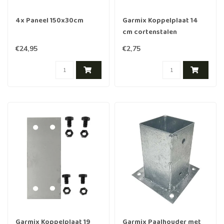
4x Paneel 150x30cm
Garmix Koppelplaat 14
cm cortenstalen
borderranden
€24,95
€2,75
Garmix Koppelplaat 19
Garmix Paalhouder met