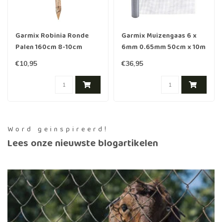
Garmix Robinia Ronde
Garmix Muizengaas 6 x
Palen 160cm 8-10cm
6mm 0.65mm 50cm x 10m
verzinkt
€10,95
€36,95
Word geinspireerd!
Lees onze nieuwste blogartikelen