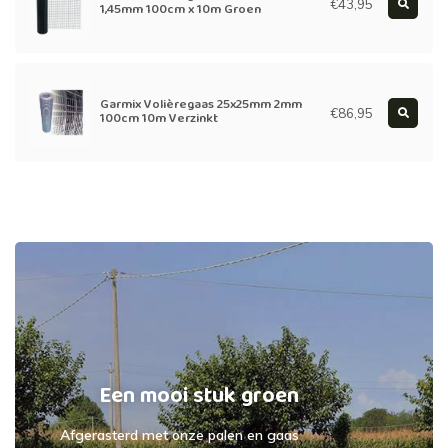
€43,95
1,45mm 100cm x 10m Groen
Garmix Volièregaas 25x25mm 2mm
€86,95
100cm 10m Verzinkt
Een mooi stuk groen
Afgerasterd met onze palen en gaas