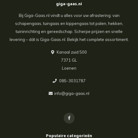
giga-gaas.nl
Bij Giga-Gaas.nl vindt u alles voor uw afrastering: van
schapengaas, tuingaas en kippengaas tot palen, hekken,
tuininrichting en gereedschap. Scherpe prijzen en snelle
levering – dát is Giga-Gaas.nl. Bekijk het complete assortiment.
Kanaal zuid 500
7371 GL
Loenen
085-3031787
info@giga-gaas.nl
Populaire categorieën