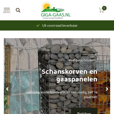
0
MENU
Uit voorraad leverbaar
Wat ga jij bouwen?
Schanskorven en
gaaspanelen
veelzijdig, onderhoudsarm en eenvoudig zelf te
plaatsen.