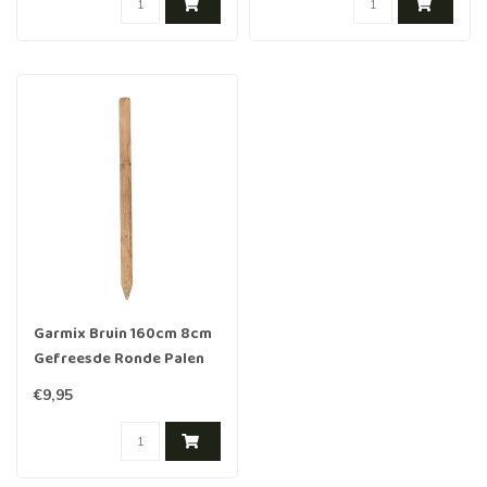
Garmix Bruin 160cm 8cm
Gefreesde Ronde Palen
Hout Geimpregneerd
€9,95