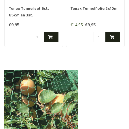
Tenax Tunnel set 6st.
Tenax Tunnelfolie 2x10m
85cm en 3st.
Verbindingsstuk
€9,95
€9,95
€14,95