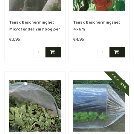
Tenax Beschermingnet
Tenax Beschermingsnet
Microfender 2m hoog per
4x6m
meter
€3,95
€4,95
SALE -33%