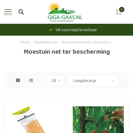
0
MENU
Uit voorraad leverbaar
Home
/
Kweekkassen
/
Beschermnetten (moes)tuin
Moestuin net ter bescherming