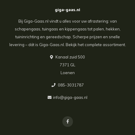
giga-gaas.nl
Bij Giga-Gaas.nl vindt u alles voor uw afrastering: van
schapengaas, tuingaas en kippengaas tot palen, hekken,
tuininrichting en gereedschap. Scherpe prijzen en snelle
levering – dát is Giga-Gaas.nl. Bekijk het complete assortiment.
Kanaal zuid 500
7371 GL
Loenen
085-3031787
info@giga-gaas.nl