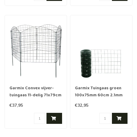
Garmix Convex vijver-
Garmix Tuingaas groen
tuingaas 11-delig 71x79cm
100x75mm 60cm 2.1mm
6X6cm maas groen
25m
€37,95
€32,95