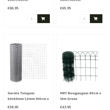
20m./150cm.
20m./100cm.
(100x100mm) groen
(100x100mm) groen
€86,95
€65,95
geplastificeerd
geplastificeerd
Garmix Tuingaas
MRT Boogjesgaas 65cm x
50x50mm 1,4mm 100cm x
10m Groen
25m Verzinkt
€58,95
€43,95