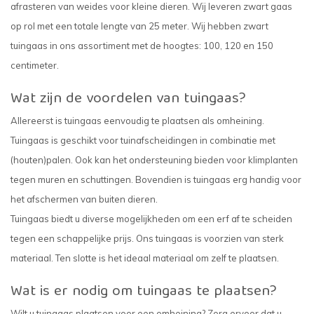
afrasteren van weides voor kleine dieren. Wij leveren zwart gaas
op rol met een totale lengte van 25 meter. Wij hebben zwart
tuingaas in ons assortiment met de hoogtes:
100
,
120
en
150
centimeter.
Wat zijn de voordelen van tuingaas?
Allereerst is tuingaas eenvoudig te plaatsen als omheining.
Tuingaas is geschikt voor tuinafscheidingen in combinatie met
(houten)palen. Ook kan het ondersteuning bieden voor klimplanten
tegen muren en schuttingen. Bovendien is tuingaas erg handig voor
het afschermen van buiten dieren.
Tuingaas biedt u diverse mogelijkheden om een erf af te scheiden
tegen een schappelijke prijs. Ons tuingaas is voorzien van sterk
materiaal. Ten slotte is het ideaal materiaal om zelf te plaatsen.
Wat is er nodig om tuingaas te plaatsen?
Wilt u tuingaas plaatsen voor een omheining? Zorg ervoor dat u