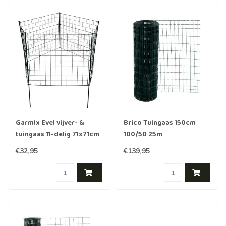
Garmix Evel vijver- &
Brico Tuingaas 150cm
tuingaas 11-delig 71x71cm
100/50 25m
6X6cm zwart
€32,95
€139,95