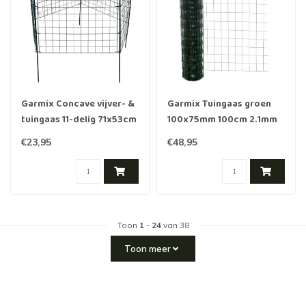
Garmix Concave vijver- &
Garmix Tuingaas groen
tuingaas 11-delig 71x53cm
100x75mm 100cm 2.1mm
6X6cm groen
25m
€23,95
€48,95
Toon
1
-
24
van 38
Toon meer