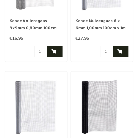
Kence Volieregaas
Kence Muizengaas 6 x
9x9mm 0,80mm 100cm
6mm 1,00mm 100cm x 1m
x1m RVS
RVS
€16,95
€27,95