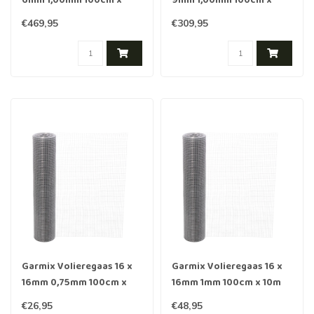
6mm 1,00mm 100cm x
9mm 1,00mm 100cm x
25m Zwart gecoat RVS
25m RVS
€469,95
€309,95
Garmix Volieregaas 16 x
Garmix Volieregaas 16 x
16mm 0,75mm 100cm x
16mm 1mm 100cm x 10m
10m Verzinkt
Verzinkt
€26,95
€48,95