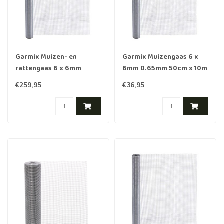
Garmix Muizen- en
Garmix Muizengaas 6 x
rattengaas 6 x 6mm
6mm 0.65mm 50cm x 10m
0.70mm 100cm x 25m x
verzinkt
€259,95
€36,95
RVS