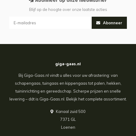
Abonneer op onze nieuwsbrief
Blijf op de hoogte over onze laatste acties
Abonneer
giga-gaas.nl
Bij Giga-Gaas.nl vindt u alles voor uw afrastering: van
schapengaas, tuingaas en kippengaas tot palen, hekken,
tuininrichting en gereedschap. Scherpe prijzen en snelle
levering – dát is Giga-Gaas.nl. Bekijk het complete assortiment.
Kanaal zuid 500
7371 GL
Loenen