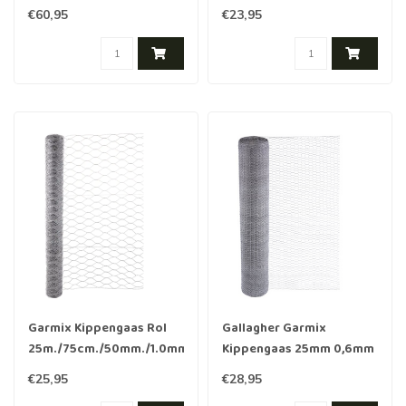
10m Verzinkt
€60,95
€23,95
Garmix Kippengaas Rol
Gallagher Garmix
25m./75cm./50mm./1.0mm
Kippengaas 25mm 0,6mm
120cm x 25 m
€25,95
€28,95