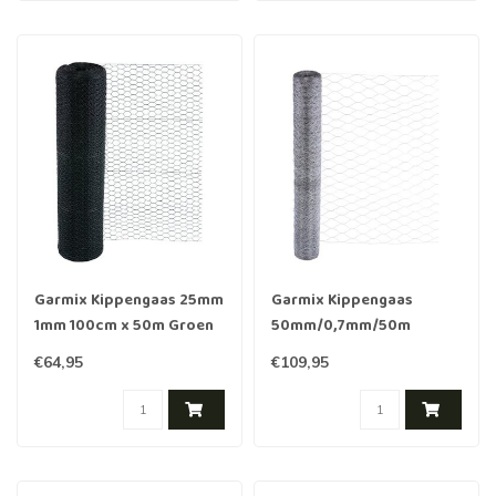
Garmix Kippengaas 25mm
Garmix Kippengaas
1mm 100cm x 50m Groen
50mm/0,7mm/50m
200cm Verzinkt
€64,95
€109,95