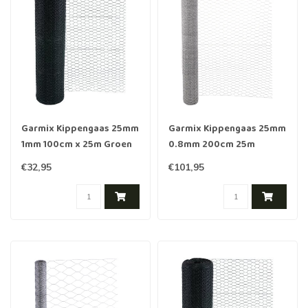
Garmix Kippengaas 25mm
Garmix Kippengaas 25mm
1mm 100cm x 25m Groen
0.8mm 200cm 25m
Verzinkt
€32,95
€101,95