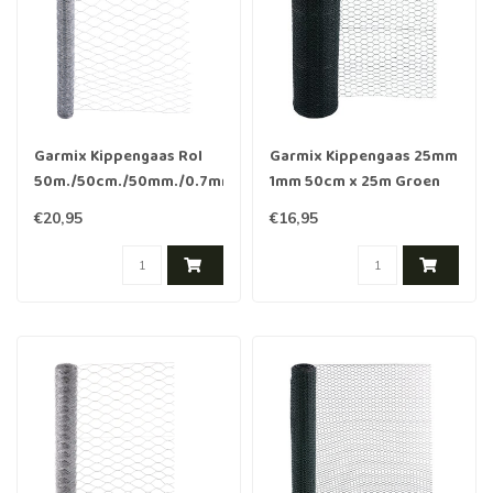
Garmix Kippengaas Rol
Garmix Kippengaas 25mm
50m./50cm./50mm./0.7mm
1mm 50cm x 25m Groen
Verzinkt
€20,95
€16,95