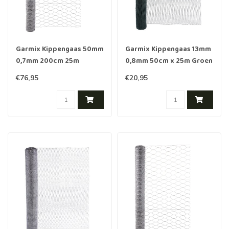
Garmix Kippengaas 50mm
Garmix Kippengaas 13mm
0,7mm 200cm 25m
0,8mm 50cm x 25m Groen
Verzinkt
€76,95
€20,95