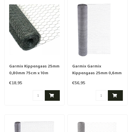
Garmix Kippengaas 25mm
Garmix Garmix
0,80mm 75cm x 10m
Kippengaas 25mm 0,6mm
Verzinkt
120cm x 50 m
€18,95
€56,95