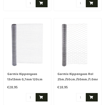
Garmix Kippengaas
Garmix Kippengaas Rol
13x13mm 0,7mm 120cm
25m./50cm./50mm./1.0mm
10m verzinkt
€28,95
€18,95