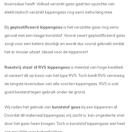
levensduur heeft. Volbad verzinkt gaas gaat ten opzichte van
elektrolytisch verzinkt kippengaas nog eens extra lang mee.
Bij
geplastificeerd kippengaas
is het verzinkte gaas nog eens
gecoat met een laagje kunststof. Vooral zwart geplastificeerd gaas
zorgt voor een betere doorkijk en wordt dus vooral gebruikt omdat
het er mooier uitziet. Ideaal voor de kippenren!
Roestvrij staal of RVS kippengaas
is meestal van hoge kwaliteit,
al varieert dit op basis van het type RVS. Toch biedt RVS verreweg
de langste levensduur van alle soorten kippengaas. RVS is ook
goed bestand tegen gebruik onder de grond.
Wij raden het gebruik van
kunststof gaas
bij een kippenren af.
Doordat dit materiaal kippengaas vrij zacht is, kan ongedierte snel
door het gaas heen knagen. Toch is kunststof kippengaas wel heel
erg geschikt voor kuikenhokken.