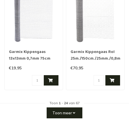
Garmix Kippengaas
Garmix Kippengaas Rol
13x13mm 0,7mm 75cm
25m./150cm./25mm./0,8mm
10m Verzinkt
€19,95
€70,95
Toon
1
-
24
van 67
Toon meer