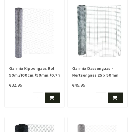
Garmix Kippengaas Rol
Garmix Dassengaas -
50m./100cm./50mm./0.7mm
Nertsengaas 25 x 50mm
2.1mm 100cm x 5m
€32,95
€45,95
gegalvaniseerd