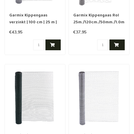
Garmix Kippengaas
Garmix Kippengaas Rol
verzinkt | 100 cm | 25 m |
25m./120cm./50mm./1.0mm
13 mm | 0.7 mm
€43,95
€37,95