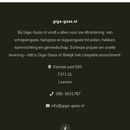
giga-gaas.nl
Bij Giga-Gaas.nl vindt u alles voor uw afrastering: van
schapengaas, tuingaas en kippengaas tot palen, hekken,
tuininrichting en gereedschap. Scherpe prijzen en snelle
levering – dát is Giga-Gaas.nl. Bekijk het complete assortiment.
Kanaal zuid 500
7371 GL
Loenen
085-3031787
info@giga-gaas.nl