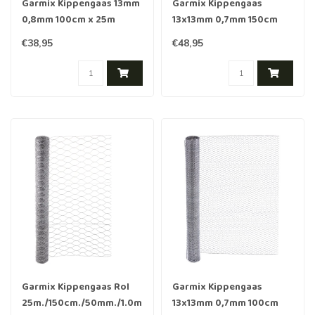
Garmix Kippengaas 13mm
Garmix Kippengaas
0,8mm 100cm x 25m
13x13mm 0,7mm 150cm
Groen
10m verzinkt
€38,95
€48,95
Garmix Kippengaas Rol
Garmix Kippengaas
25m./150cm./50mm./1.0mm
13x13mm 0,7mm 100cm