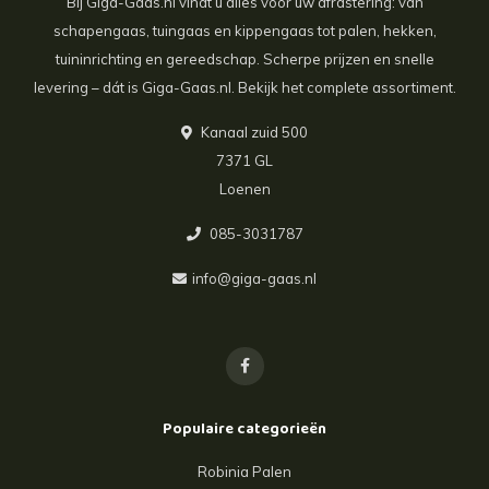
Bij Giga-Gaas.nl vindt u alles voor uw afrastering: van
schapengaas, tuingaas en kippengaas tot palen, hekken,
tuininrichting en gereedschap. Scherpe prijzen en snelle
levering – dát is Giga-Gaas.nl. Bekijk het complete assortiment.
Kanaal zuid 500
7371 GL
Loenen
085-3031787
info@giga-gaas.nl
Populaire categorieën
Robinia Palen