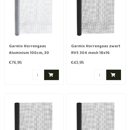
Garmix Horrengaas
Garmix Horrengaas zwart
Aluminium 100cm, 30
RVS 304 mesh 18x16
meter
100cm, 5 meter
€76,95
€43,95