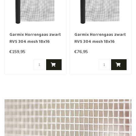
Garmix Horrengaas zwart
Garmix Horrengaas zwart
RVS 304 mesh 18x16
RVS 304 mesh 18x16
100cm, 30 meter
100cm, 10 meter
€159,95
€76,95