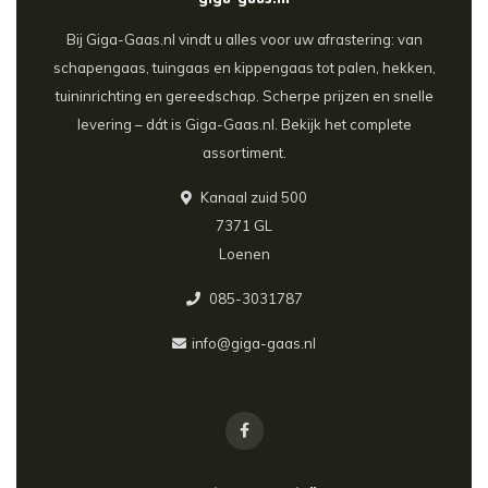
giga-gaas.nl
Bij Giga-Gaas.nl vindt u alles voor uw afrastering: van
schapengaas, tuingaas en kippengaas tot palen, hekken,
tuininrichting en gereedschap. Scherpe prijzen en snelle
levering – dát is Giga-Gaas.nl. Bekijk het complete
assortiment.
Kanaal zuid 500
7371 GL
Loenen
085-3031787
info@giga-gaas.nl