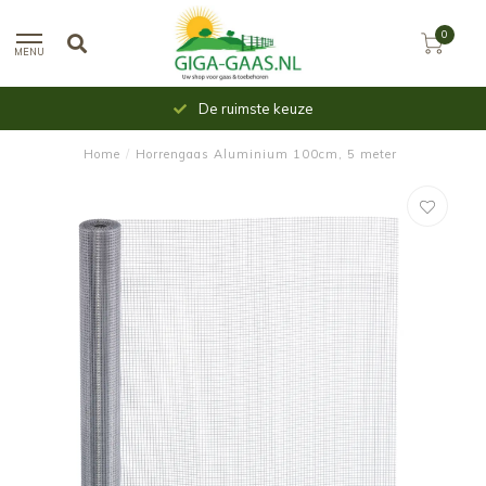
0
MENU
De ruimste keuze
Home
/
Horrengaas Aluminium 100cm, 5 meter