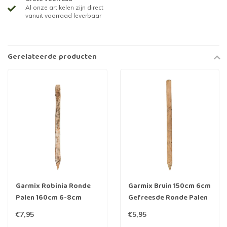
Al onze artikelen zijn direct
vanuit voorraad leverbaar
Gerelateerde producten
Garmix Robinia Ronde
Garmix Bruin 150cm 6cm
Palen 160cm 6-8cm
Gefreesde Ronde Palen
Hout geïmpregneerd
€7,95
€5,95