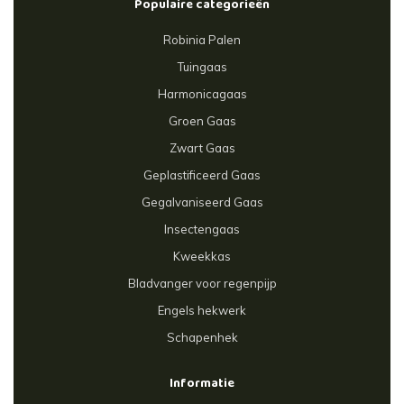
Populaire categorieën
Robinia Palen
Tuingaas
Harmonicagaas
Groen Gaas
Zwart Gaas
Geplastificeerd Gaas
Gegalvaniseerd Gaas
Insectengaas
Kweekkas
Bladvanger voor regenpijp
Engels hekwerk
Schapenhek
Informatie