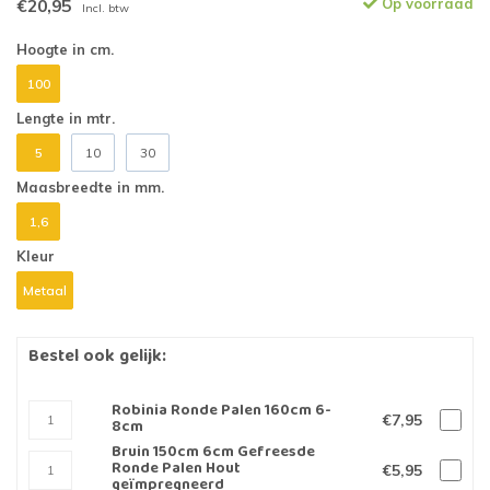
€20,95
Op voorraad
Incl. btw
Hoogte in cm.
100
Lengte in mtr.
5
10
30
Maasbreedte in mm.
1,6
Kleur
Metaal
Bestel ook gelijk:
Robinia Ronde Palen 160cm 6-
€7,95
8cm
Bruin 150cm 6cm Gefreesde
Ronde Palen Hout
€5,95
geïmpregneerd