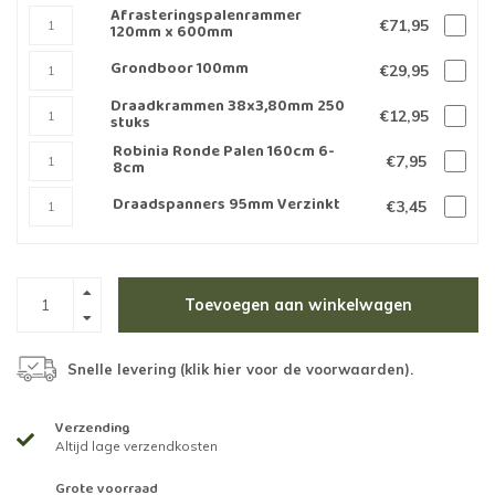
Afrasteringspalenrammer
€71,95
120mm x 600mm
Grondboor 100mm
€29,95
Draadkrammen 38x3,80mm 250
€12,95
stuks
Robinia Ronde Palen 160cm 6-
€7,95
8cm
Draadspanners 95mm Verzinkt
€3,45
Toevoegen aan winkelwagen
Snelle levering (
klik hier voor de voorwaarden
).
Verzending
Altijd lage verzendkosten
Grote voorraad