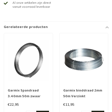
Al onze artikelen zijn direct
vanuit voorraad leverbaar
Gerelateerde producten
Garmix Spandraad
Garmix binddraad 2mm
3.40mm 50m zwaar
50m Verzinkt
verzinkt
staaldraad
€22,95
€11,95