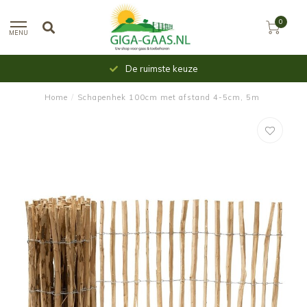
0
MENU
De ruimste keuze
Home
/
Schapenhek 100cm met afstand 4-5cm, 5m