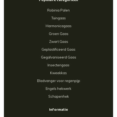
Populaire categorieën
Robinia Palen
Tuingaas
Harmonicagaas
Groen Gaas
Zwart Gaas
Geplastificeerd Gaas
Gegalvaniseerd Gaas
Insectengaas
Kweekkas
Bladvanger voor regenpijp
Engels hekwerk
Schapenhek
Informatie