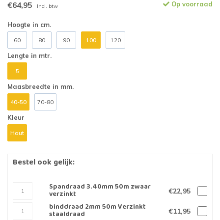
€64,95
Op voorraad
Incl. btw
Hoogte in cm.
60
80
90
100
120
Lengte in mtr.
5
Maasbreedte in mm.
40-50
70-80
Kleur
Hout
Bestel ook gelijk:
Spandraad 3.40mm 50m zwaar
€22,95
verzinkt
binddraad 2mm 50m Verzinkt
€11,95
staaldraad