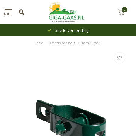
0
MENU
Snelle verzending
Home
/
Draadspanners 95mm Groen