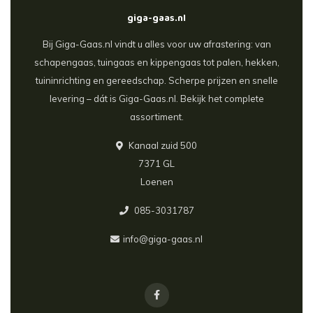
giga-gaas.nl
Bij Giga-Gaas.nl vindt u alles voor uw afrastering: van
schapengaas, tuingaas en kippengaas tot palen, hekken,
tuininrichting en gereedschap. Scherpe prijzen en snelle
levering – dát is Giga-Gaas.nl. Bekijk het complete
assortiment.
Kanaal zuid 500
7371 GL
Loenen
085-3031787
info@giga-gaas.nl