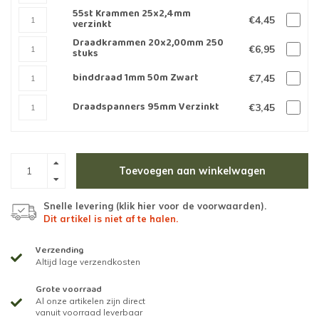
55st Krammen 25x2,4mm
€4,45
verzinkt
Draadkrammen 20x2,00mm 250
€6,95
stuks
binddraad 1mm 50m Zwart
€7,45
Draadspanners 95mm Verzinkt
€3,45
Toevoegen aan winkelwagen
Snelle levering (
klik hier voor de voorwaarden
).
Dit artikel is niet af te halen.
Verzending
Altijd lage verzendkosten
Grote voorraad
Al onze artikelen zijn direct
vanuit voorraad leverbaar