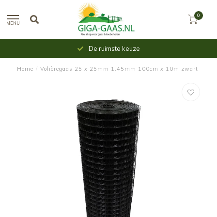
0
MENU
 keuze
Uit voorraad le
Home
/
Volièregaas 25 x 25mm 1.45mm 100cm x 10m zwart