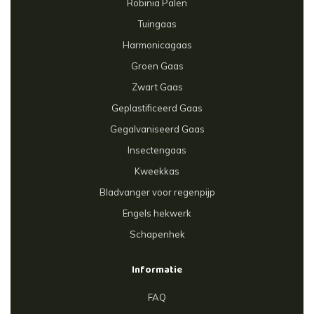
Robinia Palen
Tuingaas
Harmonicagaas
Groen Gaas
Zwart Gaas
Geplastificeerd Gaas
Gegalvaniseerd Gaas
Insectengaas
Kweekkas
Bladvanger voor regenpijp
Engels hekwerk
Schapenhek
Informatie
FAQ