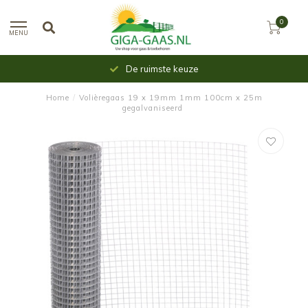
0
MENU
Uit voorraad leverbaar
Home
/
Volièregaas 19 x 19mm 1mm 100cm x 25m
gegalvaniseerd