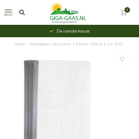
0
MENU
De ruimste keuze
Home
/
Volieregaas 12x12mm 1,50mm 100cm x 1m RVS