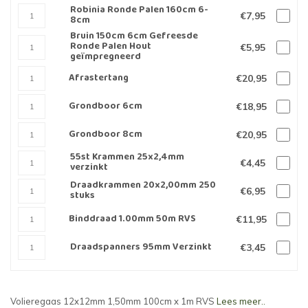
Robinia Ronde Palen 160cm 6-
€7,95
8cm
Bruin 150cm 6cm Gefreesde
Ronde Palen Hout
€5,95
geïmpregneerd
Afrastertang
€20,95
Grondboor 6cm
€18,95
Grondboor 8cm
€20,95
55st Krammen 25x2,4mm
€4,45
verzinkt
Draadkrammen 20x2,00mm 250
€6,95
stuks
Binddraad 1.00mm 50m RVS
€11,95
Draadspanners 95mm Verzinkt
€3,45
Volieregaas 12x12mm 1,50mm 100cm x 1m RVS
Lees meer..