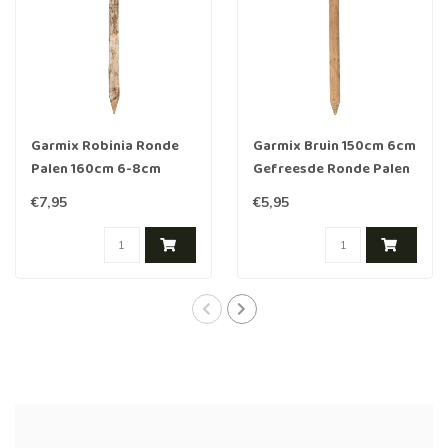
Garmix Robinia Ronde
Garmix Bruin 150cm 6cm
Palen 160cm 6-8cm
Gefreesde Ronde Palen
Hout geïmpregneerd
€7,95
€5,95