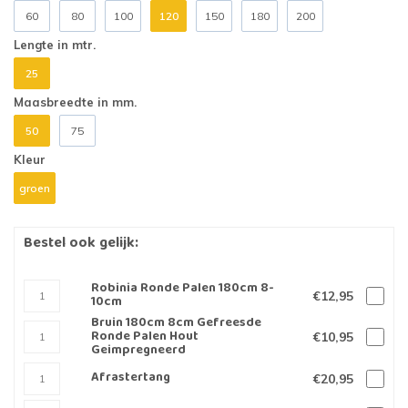
60
80
100
120
150
180
200
Lengte in mtr.
25
Maasbreedte in mm.
50
75
Kleur
groen
Bestel ook gelijk:
Robinia Ronde Palen 180cm 8-
€12,95
10cm
Bruin 180cm 8cm Gefreesde
Ronde Palen Hout
€10,95
Geimpregneerd
Afrastertang
€20,95