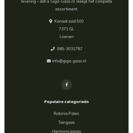
levering – dát is Giga-Gaas.nl. Bekijk het complete
assortiment.
Kanaal zuid 500
7371 GL
Loenen
085-3031787
info@giga-gaas.nl
Populaire categorieën
Robinia Palen
Tuingaas
Harmonicagaas