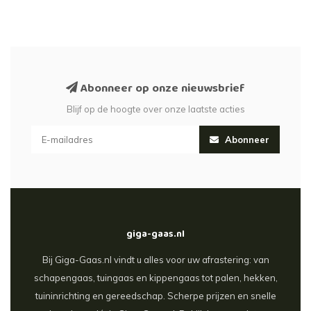
Abonneer op onze nieuwsbrief
Blijf op de hoogte over onze laatste acties
Abonneer
giga-gaas.nl
Bij Giga-Gaas.nl vindt u alles voor uw afrastering: van
schapengaas, tuingaas en kippengaas tot palen, hekken,
tuininrichting en gereedschap. Scherpe prijzen en snelle