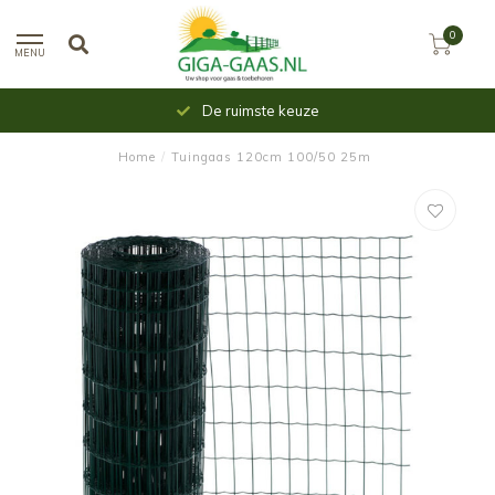
0
MENU
Uit voorraad leverbaar
Home
/
Tuingaas 120cm 100/50 25m