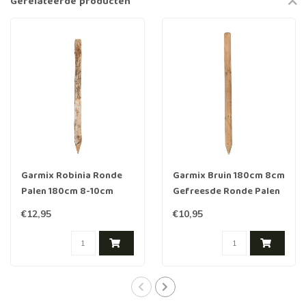
Gerelateerde producten
Garmix Robinia Ronde
Garmix Bruin 180cm 8cm
Palen 180cm 8-10cm
Gefreesde Ronde Palen
Hout Geimpregneerd
€12,95
€10,95