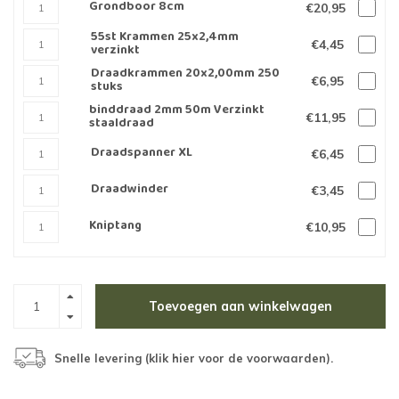
Grondboor 8cm
€20,95
55st Krammen 25x2,4mm
€4,45
verzinkt
Draadkrammen 20x2,00mm 250
€6,95
stuks
binddraad 2mm 50m Verzinkt
€11,95
staaldraad
Draadspanner XL
€6,45
Draadwinder
€3,45
Kniptang
€10,95
Toevoegen aan winkelwagen
Snelle levering (
klik hier voor de voorwaarden
).