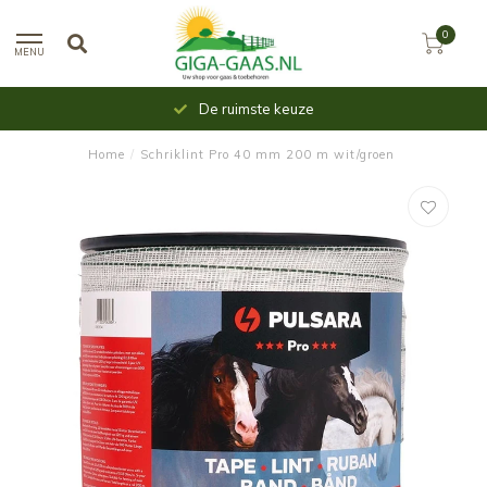
0
MENU
De ruimste keuze
Home
/
Schriklint Pro 40 mm 200 m wit/groen