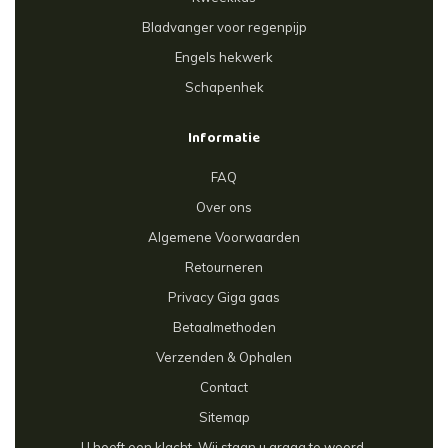
Bladvanger voor regenpijp
Engels hekwerk
Schapenhek
Informatie
FAQ
Over ons
Algemene Voorwaarden
Retourneren
Privacy Giga gaas
Betaalmethoden
Verzenden & Ophalen
Contact
Sitemap
U heeft een klacht. Wij staan u graag te woord.