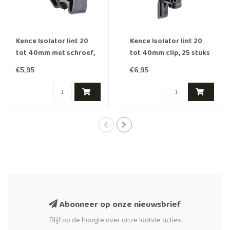
Kence Isolator lint 20
Kence Isolator lint 20
tot 40mm met schroef,
tot 40mm clip, 25 stuks
25 stuks
€5,95
€6,95
Abonneer op onze nieuwsbrief
Blijf op de hoogte over onze laatste acties