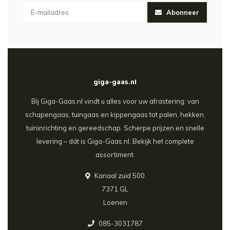
Abonneer
giga-gaas.nl
Bij Giga-Gaas.nl vindt u alles voor uw afrastering: van
schapengaas, tuingaas en kippengaas tot palen, hekken,
tuininrichting en gereedschap. Scherpe prijzen en snelle
levering – dát is Giga-Gaas.nl. Bekijk het complete
assortiment.
Kanaal zuid 500
7371 GL
Loenen
085-3031787