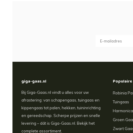
giga-gaas.nl
Populaire
Bij Giga-Gaas.nl vindt u alles voor uw
Robinia Pa
afrastering: van schapengaas, tuingaas en
Tuingaas
kippengaas tot palen, hekken, tuininrichting
Harmonic
en gereedschap. Scherpe prijzen en snelle
Groen Gaa
levering – dát is Giga-Gaas.nl. Bekijk het
Zwart Gaa
complete assortiment.