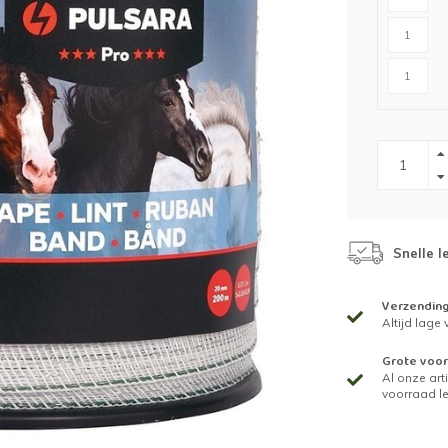
n
Houten palen
Kruiwagens
IJzeren palen
Grondboren
Grondboren
ing
es)tuin
Snelle l
t
Verzendin
Altijd lage
Grote voor
Al onze arti
voorraad l