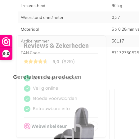
Trekvastheid
90 kg
Weerstand ohm/meter
0,37
Materiaal
5 x 0,28 mm v
Artikelnummer
50117
EAN Code
87132350828
9,0
Gerelateerde producten