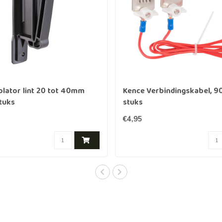
olator lint 20 tot 40mm
Kence Verbindingskabel, 9
stuks
stuks
€4,95