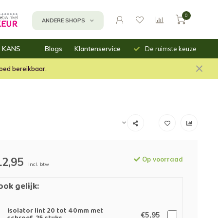
0
ANDERE SHOPS
Uit voorraad
Snelle
 KANS
Blogs
Klantenservice
De ruimste keuze
leverbaar
verzending
n
assen
oed bereikbaar.
inbakken
mnetten (moes)tuin
12,95
Op voorraad
Incl. btw
ook gelijk:
Isolator lint 20 tot 40mm met
€5,95