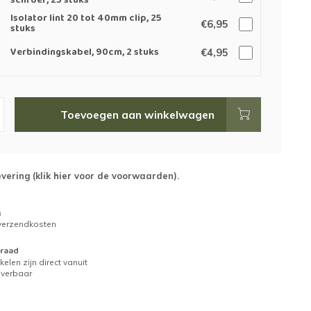
schroef, 25 stuks
Isolator lint 20 tot 40mm clip, 25
€6,95
stuks
Verbindingskabel, 90cm, 2 stuks
€4,95
Toevoegen aan winkelwagen
evering (
klik hier voor de voorwaarden
).
g
 verzendkosten
raad
kelen zijn direct vanuit
everbaar