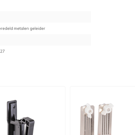
eredeld metalen geleider
27