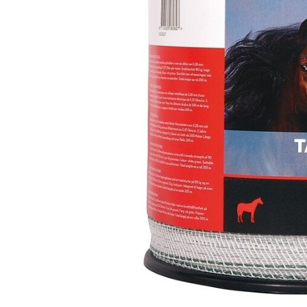
Fijn gaas
Nertsengaas
Afrastering paarde
Zeskanten gaas
Paardengaas
Afrastering wolven
Boogjesgaas
Rattengaas
Schutting
Draadgaas
Insectengaas
Elektrische afraster
Horrengaas
Dassengaas
Prikkeldraad
Hoornaargaas
Mollengaas
Beschermnetten (mo
Carnavalsgaas
Afrastering dakgoo