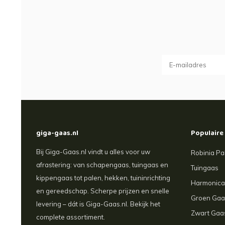
giga-gaas.nl
Populaire
Bij Giga-Gaas.nl vindt u alles voor uw
Robinia Pa
afrastering: van schapengaas, tuingaas en
Tuingaas
kippengaas tot palen, hekken, tuininrichting
Harmonic
en gereedschap. Scherpe prijzen en snelle
Groen Gaa
levering – dát is Giga-Gaas.nl. Bekijk het
Zwart Gaa
complete assortiment.