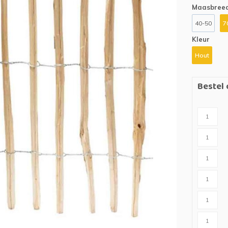
n
Houten palen
Kruiwagens
Maasbreed
40-50
7
IJzeren palen
Grondboren
Kleur
Grondboren
Hout
ing
Bestel 
es)tuin
t