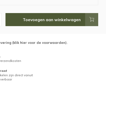
Toevoegen aan winkelwagen
evering (
klik hier voor de voorwaarden
).
g
 verzendkosten
raad
kelen zijn direct vanuit
everbaar