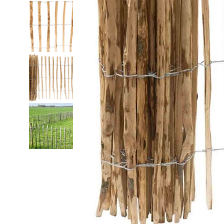
Fijn gaas
Nertsengaas
Afrastering paarde
Zeskanten gaas
Paardengaas
Afrastering wolven
Boogjesgaas
Rattengaas
Schutting
Draadgaas
Insectengaas
Elektrische afraster
Horrengaas
Dassengaas
Prikkeldraad
Hoornaargaas
Mollengaas
Beschermnetten (mo
Carnavalsgaas
Afrastering dakgoo