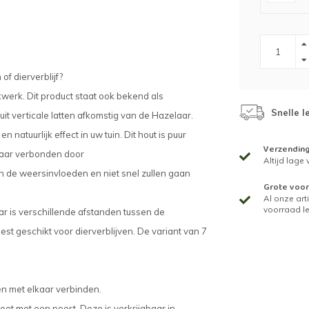
of dierverblijf?
kwerk. Dit product staat ook bekend als
Snelle l
it verticale latten afkomstig van de Hazelaar.
 natuurlijk effect in uw tuin. Dit hout is puur
Verzendin
lkaar verbonden door
Altijd lage
n de weersinvloeden en niet snel zullen gaan
Grote voor
Al onze arti
voorraad l
ar is verschillende afstanden tussen de
eest geschikt voor dierverblijven. De variant van 7
len met elkaar verbinden.
t met een poort. Deze is verkrijgbaar in