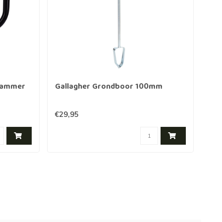
nrammer
Gallagher Grondboor 100mm
Ga
38x
€29,95
€12