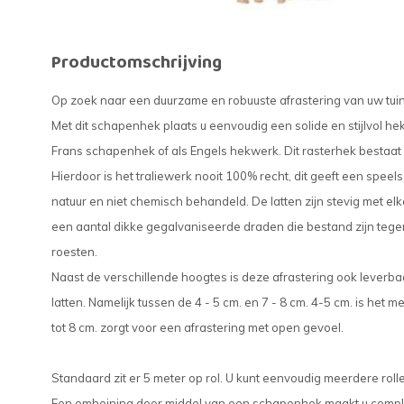
Productomschrijving
Op zoek naar een duurzame en robuuste afrastering van uw tuin 
Met dit schapenhek plaats u eenvoudig een solide en stijlvol he
Frans schapenhek of als Engels hekwerk. Dit rasterhek bestaat u
Hierdoor is het traliewerk nooit 100% recht, dit geeft een speels en
natuur en niet chemisch behandeld. De latten zijn stevig met e
een aantal dikke gegalvaniseerde draden die bestand zijn tege
roesten.
Naast de verschillende hoogtes is deze afrastering ook leverba
latten. Namelijk tussen de 4 - 5 cm. en 7 - 8 cm. 4-5 cm. is het m
tot 8 cm. zorgt voor een afrastering met open gevoel.
Standaard zit er 5 meter op rol. U kunt eenvoudig meerdere rol
Een omheining door middel van een schapenhek maakt u complee