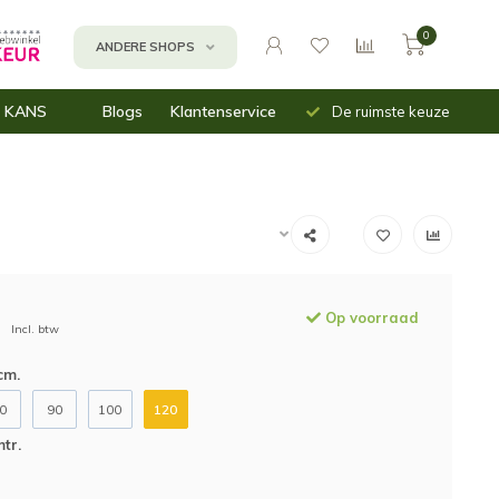
0
ANDERE SHOPS
Uit voorraad
Snelle
 KANS
Blogs
Klantenservice
De ruimste keuze
leverbaar
verzending
n
assen
inbakken
mnetten (moes)tuin
Op voorraad
Incl. btw
cm.
0
90
100
120
tr.