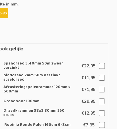
te in mm.
0-80
ook gelijk:
Spandraad 3.40mm 50m zwaar
€22,95
verzinkt
binddraad 2mm 50m Verzinkt
€11,95
staaldraad
Afrasteringspalenrammer 120mm x
€71,95
600mm
Grondboor 100mm
€29,95
Draadkrammen 38x3,80mm 250
€12,95
stuks
Robinia Ronde Palen 160cm 6-8cm
€7,95