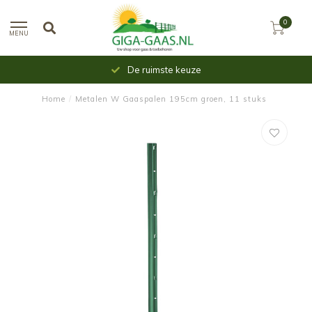
0
MENU
De ruimste keuze
Home
/
Metalen W Gaaspalen 195cm groen, 11 stuks