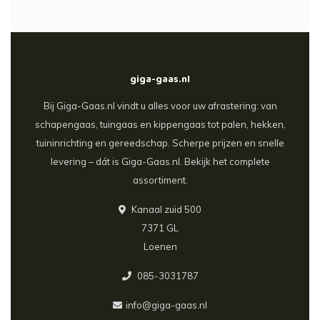
giga-gaas.nl
Bij Giga-Gaas.nl vindt u alles voor uw afrastering: van
schapengaas, tuingaas en kippengaas tot palen, hekken,
tuininrichting en gereedschap. Scherpe prijzen en snelle
levering – dát is Giga-Gaas.nl. Bekijk het complete
assortiment.
Kanaal zuid 500
7371 GL
Loenen
085-3031787
info@giga-gaas.nl