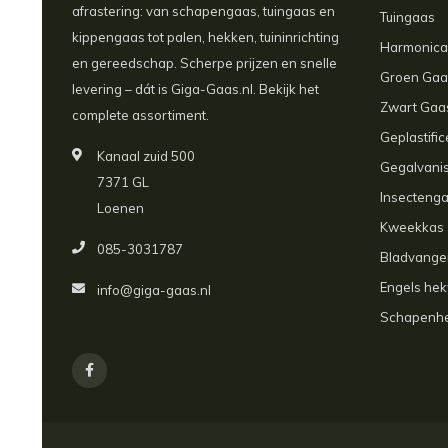
afrastering: van schapengaas, tuingaas en
Tuingaas
kippengaas tot palen, hekken, tuininrichting
Harmonic
en gereedschap. Scherpe prijzen en snelle
Groen Gaa
levering – dát is Giga-Gaas.nl. Bekijk het
Zwart Gaa
complete assortiment.
Geplastifi
Kanaal zuid 500
Gegalvani
7371 GL
Insecteng
Loenen
Kweekkas
085-3031787
Bladvanger
Engels he
info@giga-gaas.nl
Schapenh