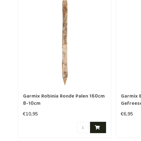
Garmix Robinia Ronde Palen 160cm
Garmix 
8-10cm
Gefrees
geïmpre
€10,95
€6,95