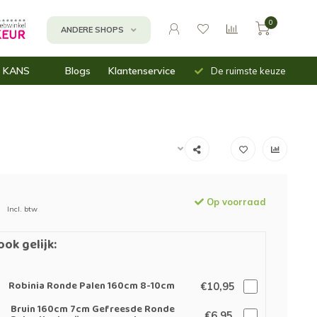
0
ANDERE SHOPS
Uit voorraad
Snelle
 KANS
Blogs
Klantenservice
De ruimste keuze
leverbaar
verzending
n
assen
inbakken
mnetten (moes)tuin
Op voorraad
Incl. btw
ook gelijk:
Robinia Ronde Palen 160cm 8-10cm
€10,95
Bruin 160cm 7cm Gefreesde Ronde
€6,95