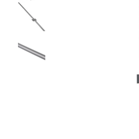
Fijn gaas
Nertsengaas
Afrastering paarde
Zeskanten gaas
Paardengaas
Afrastering wolven
Boogjesgaas
Rattengaas
Schutting
Draadgaas
Insectengaas
Elektrische afraster
Horrengaas
Dassengaas
Prikkeldraad
Hoornaargaas
Mollengaas
Beschermnetten (mo
Carnavalsgaas
Afrastering dakgoo