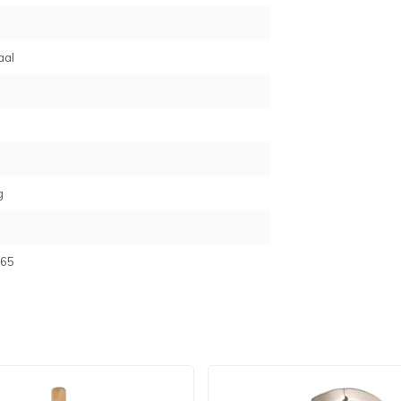
aal
g
65