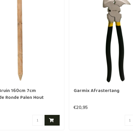
Bruin 160cm 7cm
Garmix Afrastertang
de Ronde Palen Hout
gneerd
€20,95