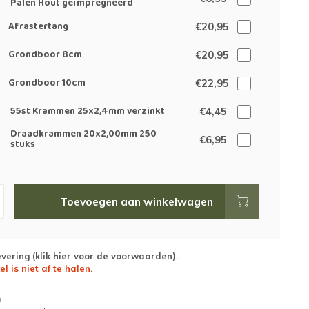
Palen Hout geïmpregneerd
Afrastertang
€20,95
Grondboor 8cm
€20,95
Grondboor 10cm
€22,95
55st Krammen 25x2,4mm verzinkt
€4,45
Draadkrammen 20x2,00mm 250
€6,95
stuks
Toevoegen aan winkelwagen
evering (
klik hier voor de voorwaarden
).
el is niet af te halen.
g