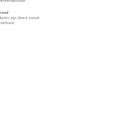
 verzendkosten
raad
kelen zijn direct vanuit
everbaar