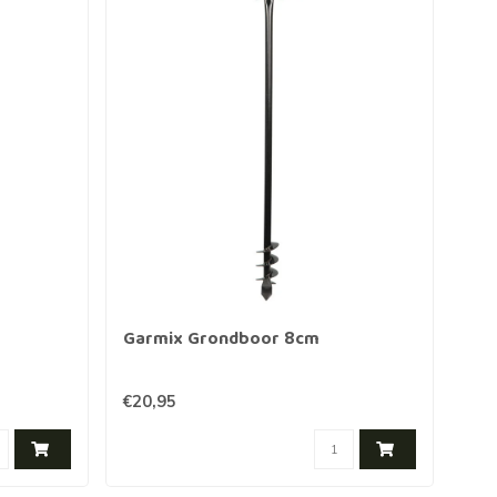
Garmix Grondboor 8cm
Ga
€20,95
€22