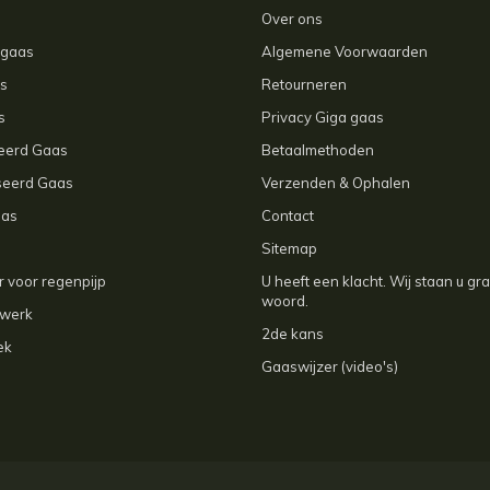
Over ons
agaas
Algemene Voorwaarden
s
Retourneren
s
Privacy Giga gaas
ceerd Gaas
Betaalmethoden
seerd Gaas
Verzenden & Ophalen
aas
Contact
Sitemap
 voor regenpijp
U heeft een klacht. Wij staan u gr
woord.
kwerk
2de kans
ek
Gaaswijzer (video's)