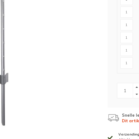
n
Houten palen
Kruiwagens
IJzeren palen
Grondboren
Grondboren
ing
es)tuin
t
Snelle l
Dit artik
Verzendin