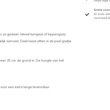
Altijd lage
Grote voor
Al onze arti
voorraad l
 is zo gedaan. Ideaal tuingaas of kippengaas.
lijk aanvast. Daarnaast zitten in de paal gaatje
veer 35 cm. de grond in. De hoogte van het
, voor een extra lange levensduur.