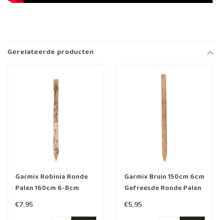
Gerelateerde producten
Garmix Robinia Ronde
Garmix Bruin 150cm 6cm
Palen 160cm 6-8cm
Gefreesde Ronde Palen
Hout geïmpregneerd
€7,95
€5,95