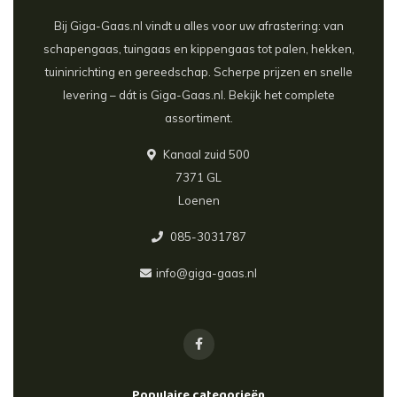
Bij Giga-Gaas.nl vindt u alles voor uw afrastering: van
schapengaas, tuingaas en kippengaas tot palen, hekken,
tuininrichting en gereedschap. Scherpe prijzen en snelle
levering – dát is Giga-Gaas.nl. Bekijk het complete
assortiment.
Kanaal zuid 500
7371 GL
Loenen
085-3031787
info@giga-gaas.nl
Populaire categorieën