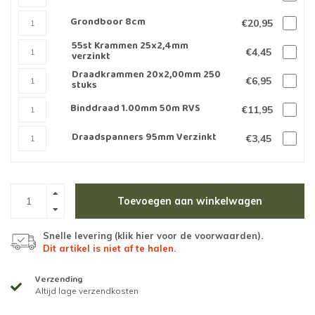
Grondboor 8cm
€20,95
55st Krammen 25x2,4mm
€4,45
verzinkt
Draadkrammen 20x2,00mm 250
€6,95
stuks
Binddraad 1.00mm 50m RVS
€11,95
Draadspanners 95mm Verzinkt
€3,45
Toevoegen aan winkelwagen
Snelle levering (
klik hier voor de voorwaarden
).
Dit artikel is niet af te halen.
Verzending
Altijd lage verzendkosten