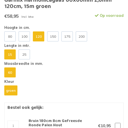
Garmix Harmonicagaas 60x60mm 2,6mm
120cm, 15m groen
€58,95
Op voorraad
Incl. btw
Hoogte in cm.
80
100
120
150
175
200
Lengte in mtr.
15
25
Maasbreedte in mm.
60
Kleur
groen
Bestel ook gelijk:
Bruin 180cm 8cm Gefreesde
Ronde Palen Hout
€10,95