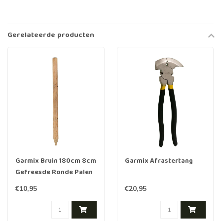
Gerelateerde producten
Garmix Bruin 180cm 8cm
Garmix Afrastertang
Gefreesde Ronde Palen
Hout Geimpregneerd
€10,95
€20,95