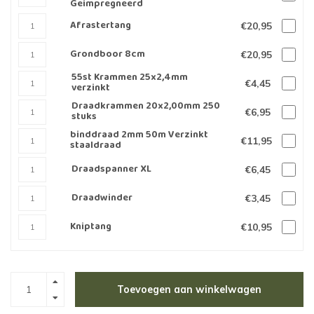
Geimpregneerd
Afrastertang
€20,95
Grondboor 8cm
€20,95
55st Krammen 25x2,4mm
€4,45
verzinkt
Draadkrammen 20x2,00mm 250
€6,95
stuks
binddraad 2mm 50m Verzinkt
€11,95
staaldraad
Draadspanner XL
€6,45
Draadwinder
€3,45
Kniptang
€10,95
Toevoegen aan winkelwagen