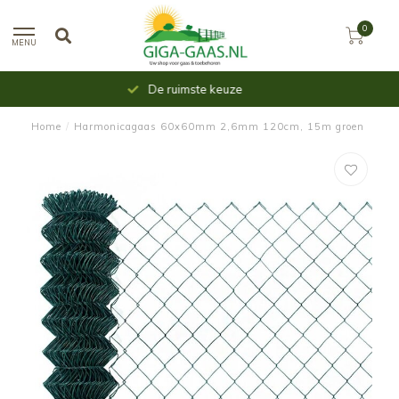
0
MENU
Uit voorraad leverbaar
Home
/
Harmonicagaas 60x60mm 2,6mm 120cm, 15m groen