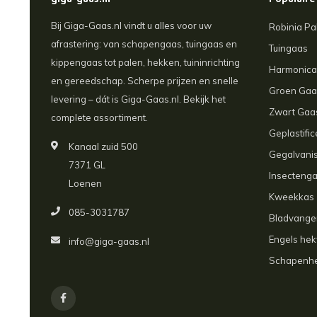
giga-gaas.nl
Populaire
Bij Giga-Gaas.nl vindt u alles voor uw
Robinia Pa
afrastering: van schapengaas, tuingaas en
Tuingaas
kippengaas tot palen, hekken, tuininrichting
Harmonic
en gereedschap. Scherpe prijzen en snelle
Groen Gaa
levering – dát is Giga-Gaas.nl. Bekijk het
Zwart Gaa
complete assortiment.
Geplastifi
Kanaal zuid 500
Gegalvani
7371 GL
Insecteng
Loenen
Kweekkas
085-3031787
Bladvanger
Engels he
info@giga-gaas.nl
Schapenh