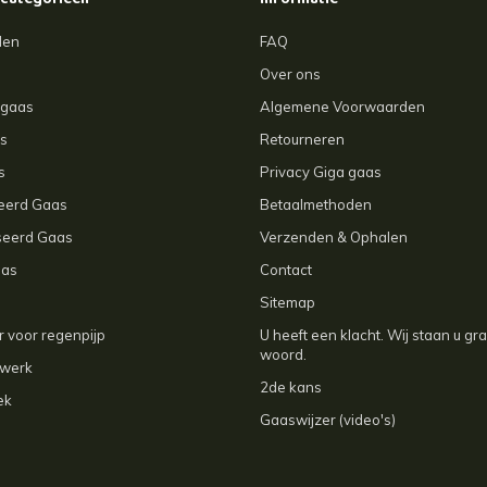
 categorieën
Informatie
len
FAQ
Over ons
agaas
Algemene Voorwaarden
s
Retourneren
s
Privacy Giga gaas
ceerd Gaas
Betaalmethoden
seerd Gaas
Verzenden & Ophalen
aas
Contact
Sitemap
 voor regenpijp
U heeft een klacht. Wij staan u gr
woord.
kwerk
2de kans
ek
Gaaswijzer (video's)