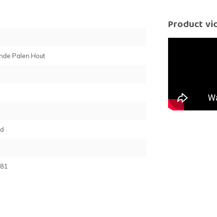
Product vi
nde Palen Hout
rd
81