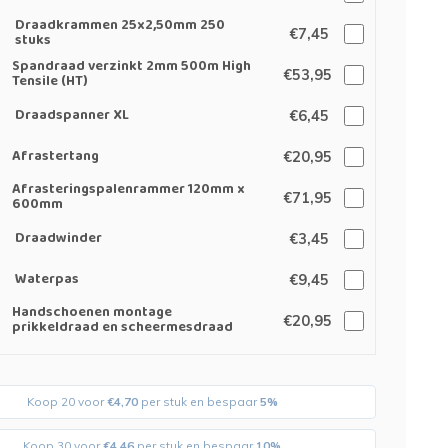
Draadkrammen 25x2,50mm 250
€7,45
stuks
Spandraad verzinkt 2mm 500m High
€53,95
Tensile (HT)
Draadspanner XL
€6,45
Afrastertang
€20,95
Afrasteringspalenrammer 120mm x
€71,95
600mm
Draadwinder
€3,45
Waterpas
€9,45
Handschoenen montage
€20,95
prikkeldraad en scheermesdraad
Koop 20 voor
€4,70
per stuk en bespaar
5%
Koop 30 voor
€4,46
per stuk en bespaar
10%