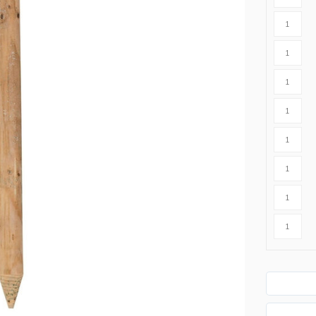
n
Houten palen
Kruiwagens
IJzeren palen
Grondboren
Grondboren
ing
es)tuin
t