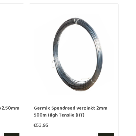
x2,50mm
Garmix Spandraad verzinkt 2mm
Gar
500m High Tensile (HT)
€53,95
€6,