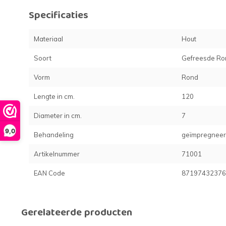
Specificaties
Materiaal
Hout
Soort
Gefreesde Ro
Vorm
Rond
Lengte in cm.
120
Diameter in cm.
7
9,0
Behandeling
geïmpregnee
Artikelnummer
71001
EAN Code
87197432376
Gerelateerde producten