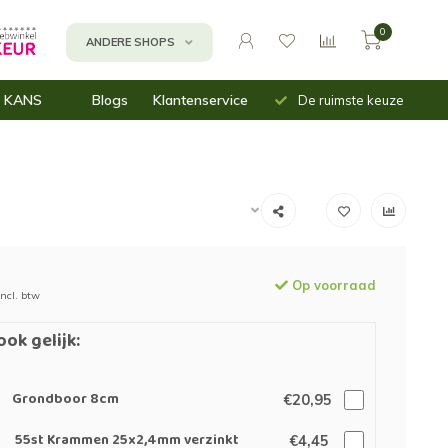
0
ANDERE SHOPS
Uit voorraad
Snelle
 KANS
Blogs
Klantenservice
De ruimste keuze
leverbaar
verzending
n
assen
inbakken
mnetten (moes)tuin
Op voorraad
Incl. btw
ook gelijk:
Grondboor 8cm
€20,95
55st Krammen 25x2,4mm verzinkt
€4,45