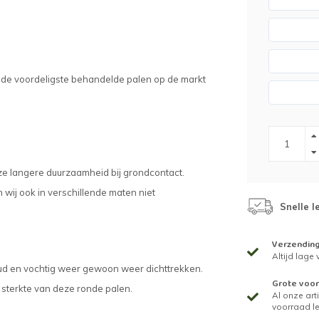
 de voordeligste behandelde palen op de markt
ze langere duurzaamheid bij grondcontact.
 wij ook in verschillende maten niet
Snelle l
Verzendin
Altijd lage
oud en vochtig weer gewoon weer dichttrekken.
Grote voor
e sterkte van deze ronde palen.
Al onze arti
voorraad l