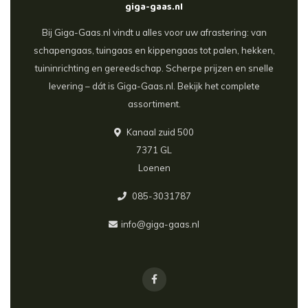
giga-gaas.nl
Bij Giga-Gaas.nl vindt u alles voor uw afrastering: van
schapengaas, tuingaas en kippengaas tot palen, hekken,
tuininrichting en gereedschap. Scherpe prijzen en snelle
levering – dát is Giga-Gaas.nl. Bekijk het complete
assortiment.
Kanaal zuid 500
7371 GL
Loenen
085-3031787
info@giga-gaas.nl