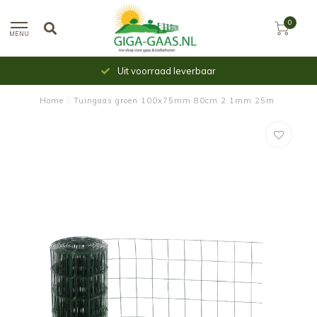
0
MENU
Uit voorraad leverbaar
Home
/
Tuingaas groen 100x75mm 80cm 2.1mm 25m