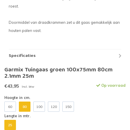
roest.
Doormiddel van draadkrammen zet u dit gaas gemakkelijk aan
houten palen vast.
Specificaties
Garmix Tuingaas groen 100x75mm 80cm
2.1mm 25m
€43,95
Op voorraad
Incl. btw
Hoogte in cm.
60
80
100
120
150
Lengte in mtr.
25