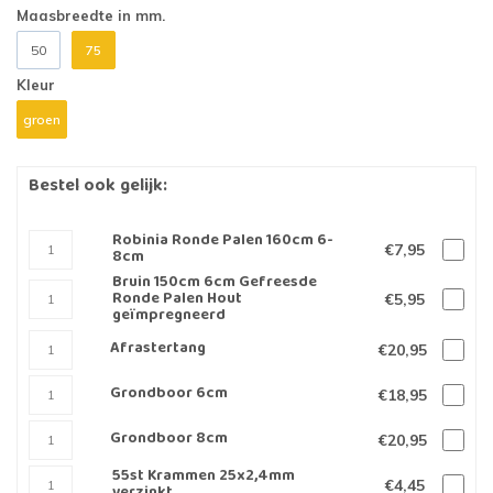
Maasbreedte in mm.
50
75
Kleur
groen
Bestel ook gelijk:
Robinia Ronde Palen 160cm 6-
€7,95
8cm
Bruin 150cm 6cm Gefreesde
Ronde Palen Hout
€5,95
geïmpregneerd
Afrastertang
€20,95
Grondboor 6cm
€18,95
Grondboor 8cm
€20,95
55st Krammen 25x2,4mm
€4,45
verzinkt