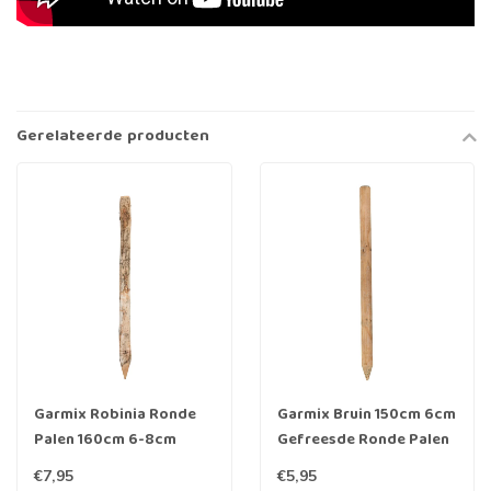
Gerelateerde producten
Garmix Robinia Ronde
Garmix Bruin 150cm 6cm
Palen 160cm 6-8cm
Gefreesde Ronde Palen
Hout geïmpregneerd
€7,95
€5,95