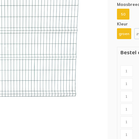
n
Houten palen
Kruiwagens
Maasbreed
50
IJzeren palen
Grondboren
Kleur
Grondboren
groen
z
ing
Bestel 
es)tuin
t