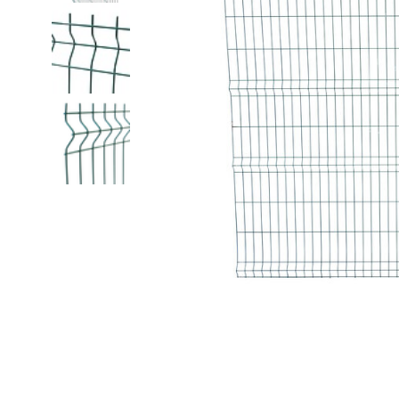
Fijn gaas
Nertsengaas
Afrastering paarde
Zeskanten gaas
Paardengaas
Afrastering wolven
Boogjesgaas
Rattengaas
Schutting
Draadgaas
Insectengaas
Elektrische afraster
Horrengaas
Dassengaas
Prikkeldraad
Hoornaargaas
Mollengaas
Beschermnetten (mo
Carnavalsgaas
Afrastering dakgoo