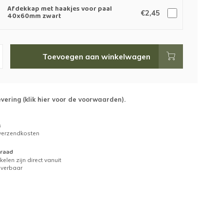
Afdekkap met haakjes voor paal
€2,45
40x60mm zwart
Toevoegen aan winkelwagen
evering (
klik hier voor de voorwaarden
).
g
 verzendkosten
raad
kelen zijn direct vanuit
everbaar