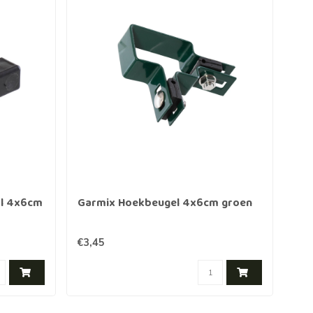
al 4x6cm
Garmix Hoekbeugel 4x6cm groen
Gar
€3,45
€3,