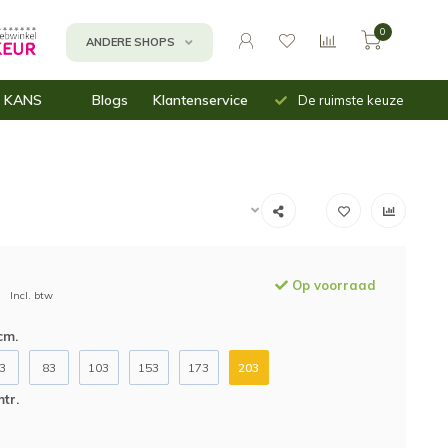
0
ANDERE SHOPS
Uit voorraad
Snelle
 KANS
Blogs
Klantenservice
De ruimste keuze
leverbaar
verzending
n
assen
inbakken
mnetten (moes)tuin
Op voorraad
Incl. btw
cm.
3
83
103
153
173
203
tr.