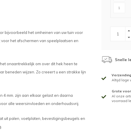
oor bijvoorbeeld het omheinen van uw tuin voor
 voor het afschermen van speelplaatsen en
.
Snelle l
het onaantrekkelijk om over dit hek heen te
r beneden wijzen. Zo creeert u een strakke lijn
Verzendin
Altijd lage
Grote voor
an 4 mm. zijn aan elkaar gelast en daarna
Al onze arti
voorraad l
voor alle weersinvloeden en onderhoudsvrij.
t uit palen, voetplaten, bevestigingsbeugels en
g.