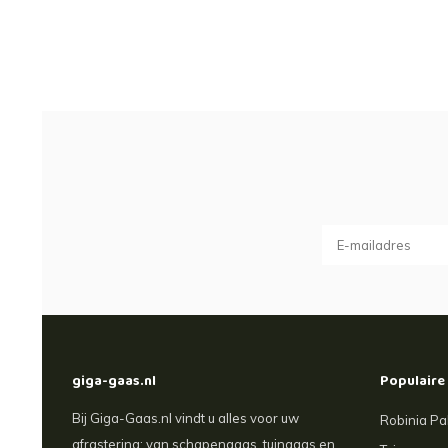
giga-gaas.nl
Populaire
Bij Giga-Gaas.nl vindt u alles voor uw
Robinia Pa
afrastering: van schapengaas, tuingaas en