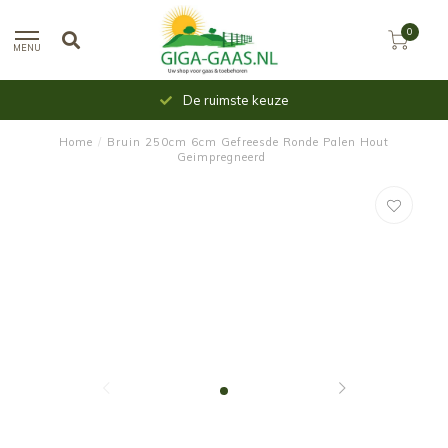
0
MENU
De ruimste keuze
Home
/
Bruin 250cm 6cm Gefreesde Ronde Palen Hout
Geimpregneerd