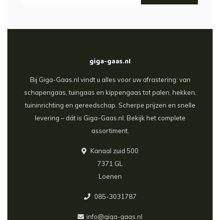
giga-gaas.nl
Bij Giga-Gaas.nl vindt u alles voor uw afrastering: van
schapengaas, tuingaas en kippengaas tot palen, hekken,
tuininrichting en gereedschap. Scherpe prijzen en snelle
levering – dát is Giga-Gaas.nl. Bekijk het complete
assortiment.
Kanaal zuid 500
7371 GL
Loenen
085-3031787
info@giga-gaas.nl