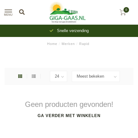
0
MENU
Snelle verzending
Home
/
Merken
/
Rapid
Geen producten gevonden!
GA VERDER MET WINKELEN