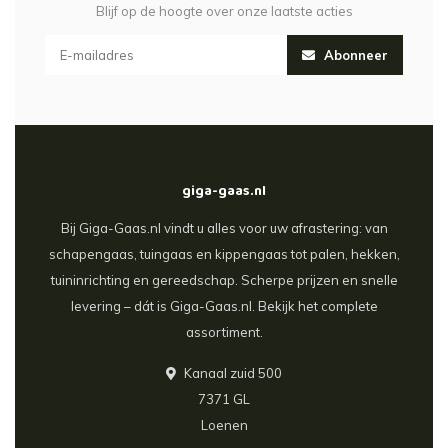
Blijf op de hoogte over onze laatste acties
Abonneer
giga-gaas.nl
Bij Giga-Gaas.nl vindt u alles voor uw afrastering: van
schapengaas, tuingaas en kippengaas tot palen, hekken,
tuininrichting en gereedschap. Scherpe prijzen en snelle
levering – dát is Giga-Gaas.nl. Bekijk het complete
assortiment.
Kanaal zuid 500
7371 GL
Loenen