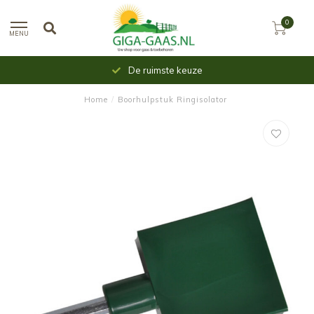
0
MENU
De ruimste keuze
Home
/
Boorhulpstuk Ringisolator