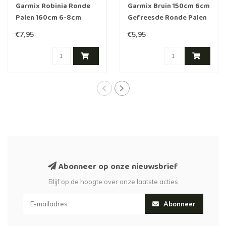
Garmix Robinia Ronde
Garmix Bruin 150cm 6cm
Palen 160cm 6-8cm
Gefreesde Ronde Palen
Hout geïmpregneerd
€7,95
€5,95
Abonneer op onze nieuwsbrief
Blijf op de hoogte over onze laatste acties
Abonneer