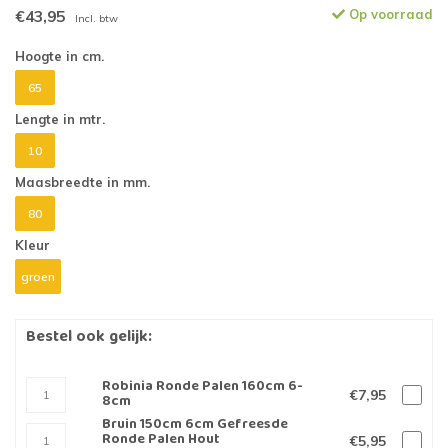
€43,95
Op voorraad
Incl. btw
Hoogte in cm.
65
Lengte in mtr.
10
Maasbreedte in mm.
80
Kleur
groen
Bestel ook gelijk:
Robinia Ronde Palen 160cm 6-
€7,95
8cm
Bruin 150cm 6cm Gefreesde
Ronde Palen Hout
€5,95