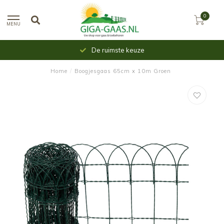
0
MENU
De ruimste keuze
Home
/
Boogjesgaas 65cm x 10m Groen