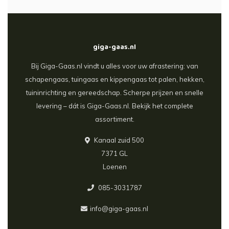
giga-gaas.nl
Bij Giga-Gaas.nl vindt u alles voor uw afrastering: van
schapengaas, tuingaas en kippengaas tot palen, hekken,
tuininrichting en gereedschap. Scherpe prijzen en snelle
levering – dát is Giga-Gaas.nl. Bekijk het complete
assortiment.
Kanaal zuid 500
7371 GL
Loenen
085-3031787
info@giga-gaas.nl