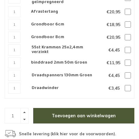
geïmpregneerd
Afrastertang
€20,95
Grondboor 6cm
€18,95
Grondboor 8cm
€20,95
55st Krammen 25x2,4mm
€4,45
verzinkt
binddraad 2mm 50m Groen
€11,95
Draadspanners 130mm Groen
€4,45
Draadwinder
€3,45
Toevoegen aan winkelwagen
Snelle levering (
klik hier voor de voorwaarden
).