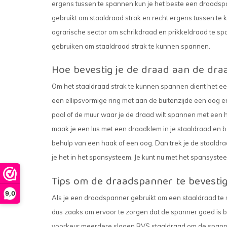
ergens tussen te spannen kun je het beste een draads
gebruikt om staaldraad strak en recht ergens tussen te
agrarische sector om schrikdraad en prikkeldraad te sp
gebruiken om staaldraad strak te kunnen spannen.
Hoe bevestig je de draad aan de dr
Om het staaldraad strak te kunnen spannen dient het e
een ellipsvormige ring met aan de buitenzijde een oog e
paal of de muur waar je de draad wilt spannen met een 
maak je een lus met een draadklem in je staaldraad en 
behulp van een haak of een oog. Dan trek je de staaldra
je het in het spansysteem. Je kunt nu met het spansyste
Tips om de draadspanner te bevesti
9,0
Als je een draadspanner gebruikt om een staaldraad te 
dus zaaks om ervoor te zorgen dat de spanner goed is bev
voorkeur meerdere slagen RVS staaldraad om de spanner