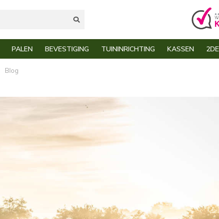
Snelle
PALEN
BEVESTIGING
TUININRICHTING
KASSEN
2DE
De ruimste keuze
verzending
kelstaafmat Hekwerk
Tuinpalen
Gaas Haringen
Cortenstalen borderrande
Kweekk
Blog
hanskorven
Robinia Ronde palen
Draadkrammen
Schanskorven
Moestu
aspanelen
Vierkante palen
Hekwerk gereedschap
Bladkorven
Bescher
hutting
Weidepalen
Binddraad
Speeltoestellen
orten
Afrasteringspalen
Draadspanners
Moestuinbakken
hapenhek / Engels hekwerk
Schrikdraadpalen
Spandraad
n
reedschap - Bevestiging
Robinia Gekloofd Gezaagd
Beschermende kleding