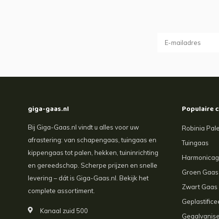
giga-gaas.nl
Populaire 
Bij Giga-Gaas.nl vindt u alles voor uw
Robinia Pal
afrastering: van schapengaas, tuingaas en
Tuingaas
kippengaas tot palen, hekken, tuininrichting
Harmonica
en gereedschap. Scherpe prijzen en snelle
Groen Gaas
levering – dát is Giga-Gaas.nl. Bekijk het
Zwart Gaas
complete assortiment.
Geplastific
Kanaal zuid 500
Gegalvanis