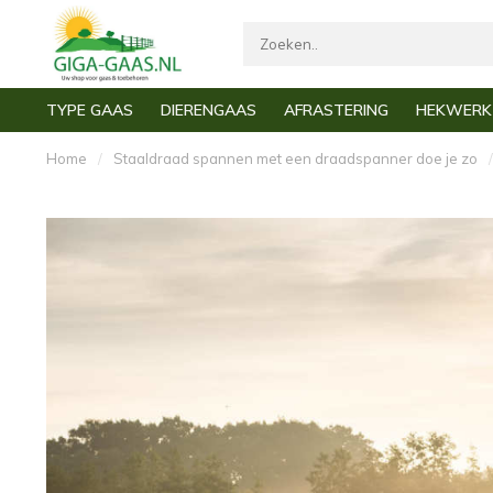
TYPE GAAS
DIERENGAAS
AFRASTERING
HEKWERK
Aanbieding
Alle gaas
Afrastering tuin
En
Home
/
Staaldraad spannen met een draadspanner doe je zo
/
Gaas per meter
Kippengaas
Afrastering vijver
Sc
Tuingaas
Volièregaas
Afrastering konijn
Ga
Afrasteringsgaas
Schapengaas
Afrastering kat
Sc
Harmonicagaas
Kuikengaas
Afrastering hond
Po
Dubbeltjesgaas
Martergaas
Afrastering kippen
Sc
Gaas op rol
Muizengaas
Afrastering schape
Ge