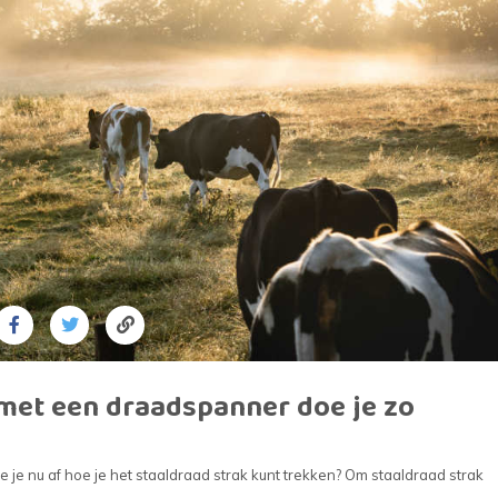
n
Houten palen
Kruiwagens
IJzeren palen
Grondboren
Grondboren
ing
es)tuin
t
met een draadspanner doe je zo
 je nu af hoe je het staaldraad strak kunt trekken? Om staaldraad strak