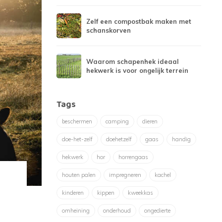
Zelf een compostbak maken met
schanskorven
Waarom schapenhek ideaal
hekwerk is voor ongelijk terrein
Tags
beschermen
camping
dieren
doe-het-zelf
doehetzelf
gaas
handig
hekwerk
hor
horrengaas
houten palen
impregneren
kachel
kinderen
kippen
kweekkas
omheining
onderhoud
ongedierte