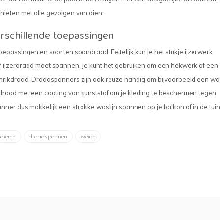
chieten met alle gevolgen van dien.
rschillende toepassingen
epassingen en soorten spandraad. Feitelijk kun je het stukje ijzerwerk
of ijzerdraad moet spannen. Je kunt het gebruiken om een hekwerk of een
hrikdraad. Draadspanners zijn ook reuze handig om bijvoorbeeld een was
aldraad met een coating van kunststof om je kleding te beschermen tegen
nner dus makkelijk een strakke waslijn spannen op je balkon of in de tuin
dieren
draadspannen
weide