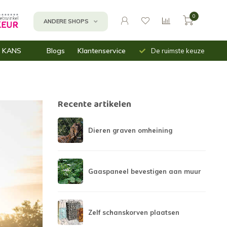
0
ANDERE SHOPS
Uit voorraad
Snelle
 KANS
Blogs
Klantenservice
De ruimste keuze
leverbaar
verzending
n
assen
inbakken
Recente artikelen
mnetten (moes)tuin
Dieren graven omheining
Gaaspaneel bevestigen aan muur
Zelf schanskorven plaatsen