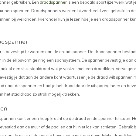
panner gebruiken. Een
draadspanner
is een bepaald soort ijzerwerk wat j
 kunnen spannen. Draadspanners worden bijvoorbeeld veel gebruikt in de
annen bij weilanden. Hieronder kun je lezen hoe je een draadspanner kun
aadspanner
erst bevestigd te worden aan de draadspanner. De draadspanner bestaat 
n in de ellipsvormige ring een spansysteem. De spanner bevestig je aan 
haak of een stuk staaldraad wat je vastzet met een draadklem. Vervolgen
bevestig je dat aan de andere kant waartussen je de draad wilt spannen 
ad naar de spanner en haal je het draad door de uitsparing heen en beve
em het staaldraad zo strak mogelijk trekken.
gen
spannen komt er een hoop kracht op de draad en de spanner te staan. He
estigd aan de muur of de paal en dat hij niet los kan schieten. Gebruik b
 aan de muur of de paal te bevestigen met een deugdelijke draadklem.