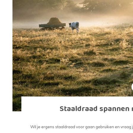
Fijn gaas
Nertsengaas
Afrastering paarde
Zeskanten gaas
Paardengaas
Afrastering wolven
Boogjesgaas
Rattengaas
Schutting
Draadgaas
Insectengaas
Elektrische afraster
Horrengaas
Dassengaas
Prikkeldraad
Hoornaargaas
Mollengaas
Beschermnetten (mo
Carnavalsgaas
Afrastering dakgoo
Staaldraad spannen 
Wil je ergens staaldraad voor gaan gebruiken en vraag je