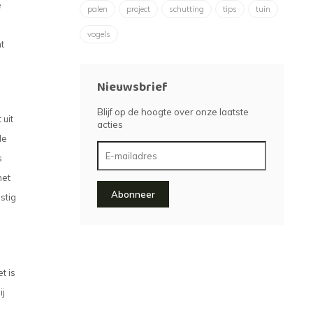
e
palen
project
schutting
tips
tuin
vogels
t
Nieuwsbrief
Blijf op de hoogte over onze laatste
uit
acties
de
s
met
Abonneer
stig
t is
ij