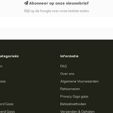
Abonneer op onze nieuwsbrief
Blijf op de hoogte over onze laatste acties
categorieën
Informatie
en
FAQ
Over ons
gaas
Algemene Voorwaarden
Retourneren
Privacy Giga gaas
eerd Gaas
Betaalmethoden
eerd Gaas
Verzenden & Ophalen