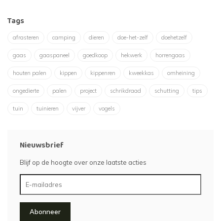
Tags
afrasteren
camping
dieren
doe-het-zelf
doehetzelf
gaas
gaaspaneel
goedkoop
hekwerk
horrengaas
houten palen
kippen
kippenren
kweekkas
omheining
ongedierte
palen
project
schrikdraad
schutting
tips
tuin
tuinieren
vijver
vogels
Nieuwsbrief
Blijf op de hoogte over onze laatste acties
Abonneer