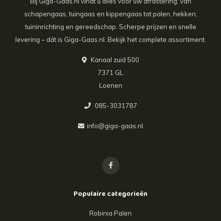
Bij Giga-Gaas.nl vindt u alles voor uw afrastering: van
schapengaas, tuingaas en kippengaas tot palen, hekken,
tuininrichting en gereedschap. Scherpe prijzen en snelle
levering – dát is Giga-Gaas.nl. Bekijk het complete assortiment.
Kanaal zuid 500
7371 GL
Loenen
085-3031787
info@giga-gaas.nl
Populaire categorieën
Robinia Palen