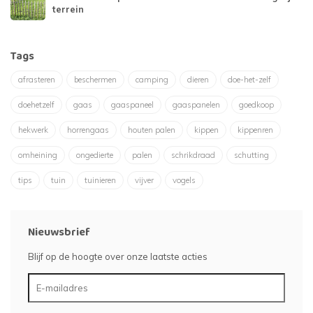
terrein
Tags
afrasteren
beschermen
camping
dieren
doe-het-zelf
doehetzelf
gaas
gaaspaneel
gaaspanelen
goedkoop
hekwerk
horrengaas
houten palen
kippen
kippenren
omheining
ongedierte
palen
schrikdraad
schutting
tips
tuin
tuinieren
vijver
vogels
Nieuwsbrief
Blijf op de hoogte over onze laatste acties