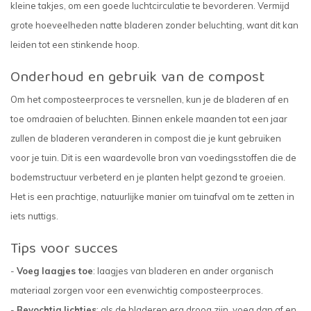
kleine takjes, om een goede luchtcirculatie te bevorderen. Vermijd
grote hoeveelheden natte bladeren zonder beluchting, want dit kan
leiden tot een stinkende hoop.
Onderhoud en gebruik van de compost
Om het composteerproces te versnellen, kun je de bladeren af en
toe omdraaien of beluchten. Binnen enkele maanden tot een jaar
zullen de bladeren veranderen in compost die je kunt gebruiken
voor je tuin. Dit is een waardevolle bron van voedingsstoffen die de
bodemstructuur verbeterd en je planten helpt gezond te groeien.
Het is een prachtige, natuurlijke manier om tuinafval om te zetten in
iets nuttigs.
Tips voor succes
-
Voeg laagjes toe
: laagjes van bladeren en ander organisch
materiaal zorgen voor een evenwichtig composteerproces.
-
Bevochtig lichtjes
: als de bladeren erg droog zijn, voeg dan af en