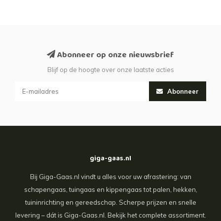
Abonneer op onze nieuwsbrief
Blijf op de hoogte over onze laatste acties
Abonneer
giga-gaas.nl
Bij Giga-Gaas.nl vindt u alles voor uw afrastering: van
schapengaas, tuingaas en kippengaas tot palen, hekken,
tuininrichting en gereedschap. Scherpe prijzen en snelle
levering – dát is Giga-Gaas.nl. Bekijk het complete assortiment.