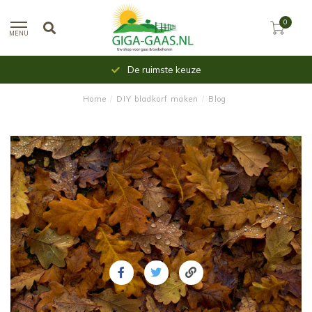
0
MENU
Uit voorraad leverbaar
Home
/
DIY bladkorf maken
/
Blog