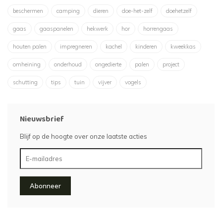
beschermen
camping
dieren
doe-het-zelf
doehetzelf
gaas
gaaspanelen
hekwerk
hor
horrengaas
houten palen
impregneren
kachel
kinderen
kweekkas
omheining
onderhoud
ongedierte
palen
project
schutting
tips
tuin
vijver
vogels
Nieuwsbrief
Blijf op de hoogte over onze laatste acties
Abonneer