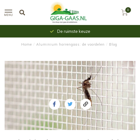
0
MENU
Uit voorraad leverbaar
Home
/
Aluminium horrengaas: de voordelen
/
Blog