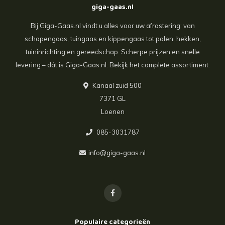
giga-gaas.nl
Bij Giga-Gaas.nl vindt u alles voor uw afrastering: van
schapengaas, tuingaas en kippengaas tot palen, hekken,
tuininrichting en gereedschap. Scherpe prijzen en snelle
levering – dát is Giga-Gaas.nl. Bekijk het complete assortiment.
Kanaal zuid 500
7371 GL
Loenen
085-3031787
info@giga-gaas.nl
Populaire categorieën