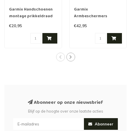
Garmix Handschoenen
Garmix
montage prikkeldraad
Armbeschermers
en scheermesdraad
montage prikkeldraad
€20,95
€42,95
en scheermesdraad
Abonneer op onze nieuwsbrief
Blijf op de hoogte over onze laatste acties
Abonneer