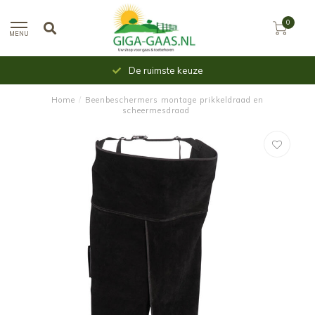
0
MENU
De ruimste keuze
Home
/
Beenbeschermers montage prikkeldraad en
scheermesdraad