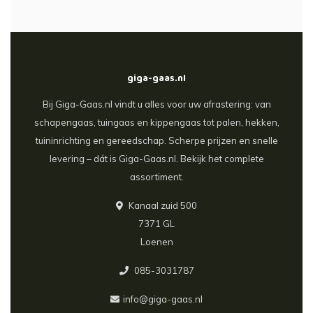
giga-gaas.nl
Bij Giga-Gaas.nl vindt u alles voor uw afrastering: van
schapengaas, tuingaas en kippengaas tot palen, hekken,
tuininrichting en gereedschap. Scherpe prijzen en snelle
levering – dát is Giga-Gaas.nl. Bekijk het complete
assortiment.
Kanaal zuid 500
7371 GL
Loenen
085-3031787
info@giga-gaas.nl