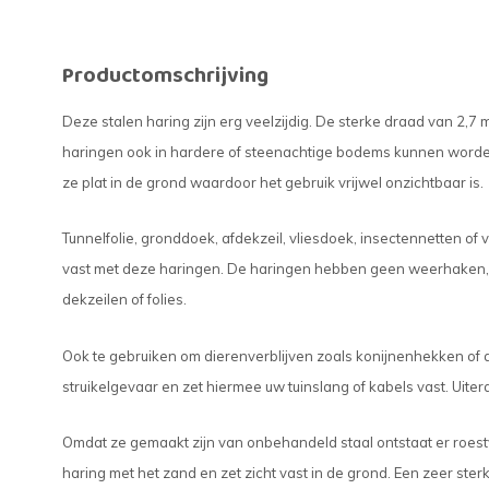
Productomschrijving
Deze stalen haring zijn erg veelzijdig. De sterke draad van 2,
haringen ook in hardere of steenachtige bodems kunnen worde
ze plat in de grond waardoor het gebruik vrijwel onzichtbaar is.
Tunnelfolie, gronddoek, afdekzeil, vliesdoek, insectennetten of
vast met deze haringen. De haringen hebben geen weerhaken, 
dekzeilen of folies.
Ook te gebruiken om dierenverblijven zoals konijnenhekken of 
struikelgevaar en zet hiermee uw tuinslang of kabels vast. Uite
Omdat ze gemaakt zijn van onbehandeld staal ontstaat er roest
haring met het zand en zet zicht vast in de grond. Een zeer sterk