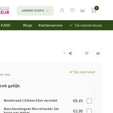
0
ANDERE SHOPS
Uit voorraad
Snelle
 KANS
Blogs
Klantenservice
De ruimste keuze
leverbaar
verzending
n
assen
inbakken
mnetten (moes)tuin
Op voorraad
Incl. btw
ook gelijk:
Binddraad 1.50mm 50m verzinkt
€8,45
Beschermingnet Microfender 2m
€3,95