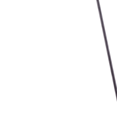
Fijn gaas
Nertsengaas
Afrastering paarde
Zeskanten gaas
Paardengaas
Afrastering wolven
Boogjesgaas
Rattengaas
Schutting
Draadgaas
Insectengaas
Elektrische afraster
Horrengaas
Dassengaas
Prikkeldraad
Hoornaargaas
Mollengaas
Beschermnetten (mo
Carnavalsgaas
Afrastering dakgoo