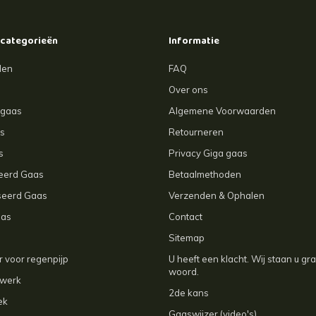
 categorieën
Informatie
len
FAQ
Over ons
agaas
Algemene Voorwaarden
s
Retourneren
s
Privacy Giga gaas
ceerd Gaas
Betaalmethoden
seerd Gaas
Verzenden & Ophalen
aas
Contact
Sitemap
 voor regenpijp
U heeft een klacht. Wij staan u gr
woord.
kwerk
2de kans
ek
Gaaswijzer (video's)