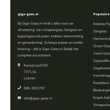
giga-gaas.nl
Populaire
Bij Giga-Gaas.nl vindt u alles voor uw
Robinia Pa
afrastering: van schapengaas, tuingaas en
Tuingaas
kippengaas tot palen, hekken, tuininrichting
Harmonic
en gereedschap. Scherpe prijzen en snelle
Groen Gaa
levering – dát is Giga-Gaas.nl. Bekijk het
Zwart Gaa
complete assortiment.
Geplastifi
Kanaal zuid 500
Gegalvani
7371 GL
Insecteng
Loenen
Kweekkas
085-3031787
Bladvanger
Engels he
info@giga-gaas.nl
Schapenh