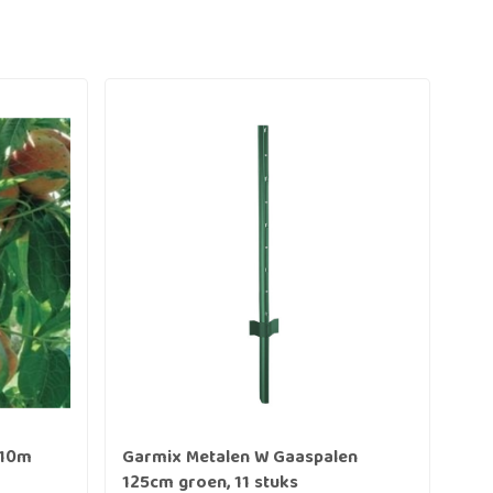
x10m
Garmix Metalen W Gaaspalen
Gar
125cm groen, 11 stuks
60