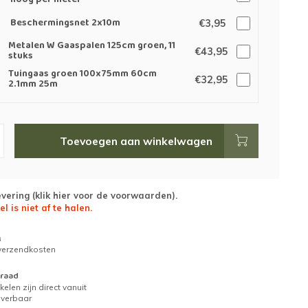
hoog per meter
Beschermingsnet 2x10m
€3,95
Metalen W Gaaspalen 125cm groen, 11
€43,95
stuks
Tuingaas groen 100x75mm 60cm
€32,95
2.1mm 25m
Toevoegen aan winkelwagen
evering (
klik hier voor de voorwaarden
).
el is niet af te halen.
g
 verzendkosten
raad
kelen zijn direct vanuit
everbaar