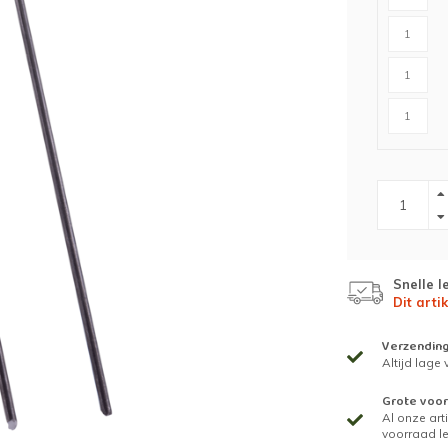
n
Houten palen
Kruiwagens
IJzeren palen
Grondboren
Grondboren
ing
es)tuin
t
Snelle l
Dit artik
Verzendin
Altijd lage
Grote voor
Al onze arti
voorraad l