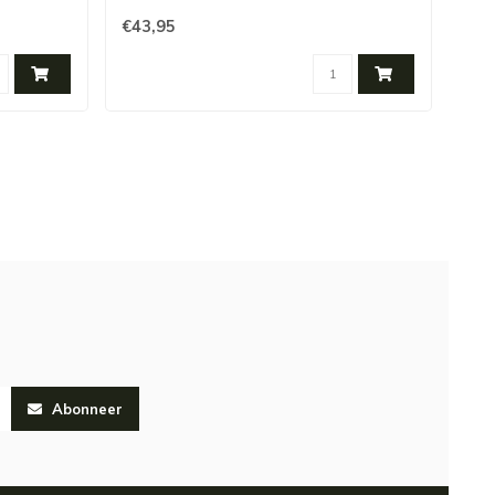
€43,95
€32
Abonneer