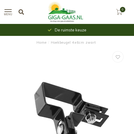
0
MENU
De ruimste keuze
Home
/
Hoekbeugel 4x6cm zwart