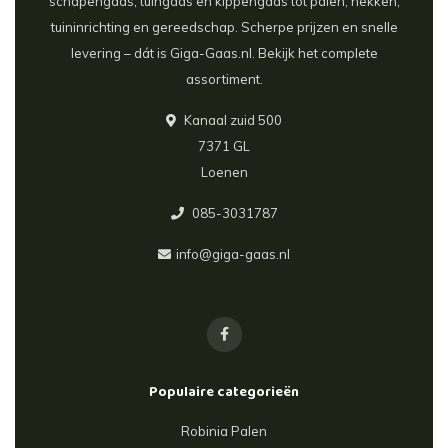
schapengaas, tuingaas en kippengaas tot palen, hekken,
tuininrichting en gereedschap. Scherpe prijzen en snelle
levering – dát is Giga-Gaas.nl. Bekijk het complete
assortiment.
Kanaal zuid 500
7371 GL
Loenen
085-3031787
info@giga-gaas.nl
Populaire categorieën
Robinia Palen