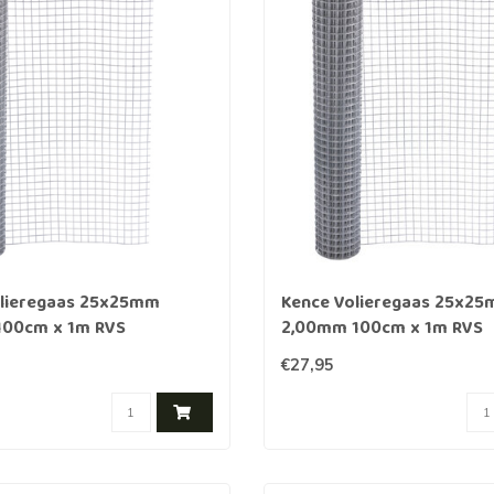
n
Houten palen
Kruiwagens
IJzeren palen
Grondboren
Grondboren
ing
es)tuin
olieregaas 25x25mm
Kence Volieregaas 25x2
t
100cm x 1m RVS
2,00mm 100cm x 1m RVS
€27,95