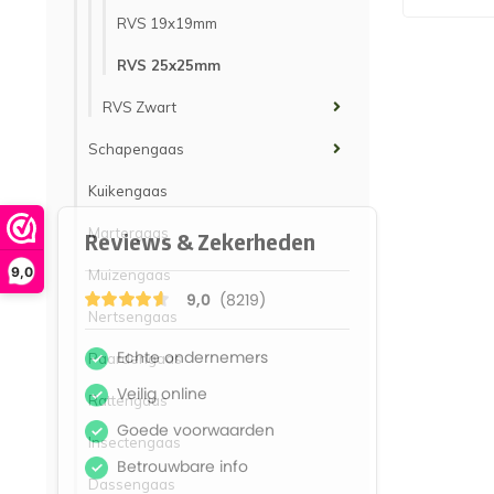
RVS 19x19mm
RVS 25x25mm
RVS Zwart
Schapengaas
Kuikengaas
Martergaas
9,0
Muizengaas
Nertsengaas
Paardengaas
Rattengaas
Insectengaas
Dassengaas