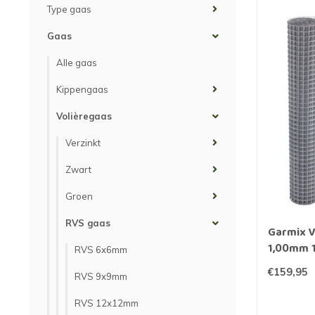
Type gaas
Gaas
Alle gaas
Kippengaas
Volièregaas
Verzinkt
Zwart
Groen
RVS gaas
Garmix 
1,00mm 
RVS 6x6mm
€159,95
RVS 9x9mm
RVS 12x12mm