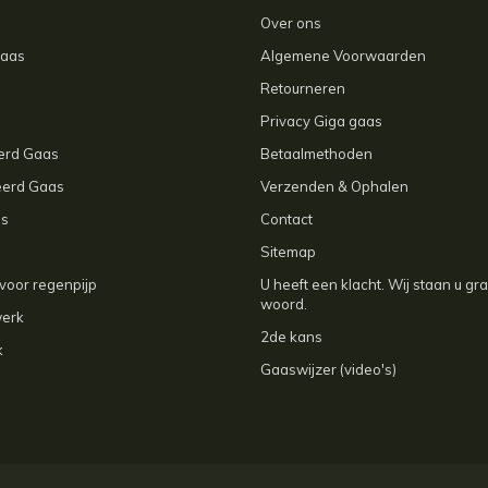
Over ons
gaas
Algemene Voorwaarden
Retourneren
Privacy Giga gaas
eerd Gaas
Betaalmethoden
eerd Gaas
Verzenden & Ophalen
as
Contact
Sitemap
voor regenpijp
U heeft een klacht. Wij staan u gr
woord.
werk
2de kans
k
Gaaswijzer (video's)