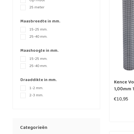
Fijn gaas
Nertsengaas
Afrastering paarde
25 meter
Zeskanten gaas
Paardengaas
Afrastering wolven
Maasbreedte in mm.
Boogjesgaas
Rattengaas
Schutting
15-25 mm.
25-40 mm.
Draadgaas
Insectengaas
Elektrische afraster
Maashoogte in mm.
Horrengaas
Dassengaas
Prikkeldraad
15-25 mm.
25-40 mm.
Hoornaargaas
Mollengaas
Beschermnetten (mo
Draaddikte in mm.
Kence V
Carnavalsgaas
Afrastering dakgoo
1,00mm 
1-2 mm.
2-3 mm.
€10,95
Categorieën