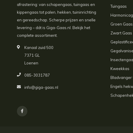
afrastering: van schapengaas, tuingaas en
Tuingaas
kippengaas tot palen, hekken, tuininrichting
Harmonica
en gereedschap. Scherpe prijzen en snelle
Groen Gaas
levering – dát is Giga-Gaas.nl. Bekijk het
Zwart Gaas
complete assortiment.
Geplastific
Kanaal zuid 500
Gegalvanis
7371 GL
Insectenga
Loenen
Kweekkas
085-3031787
Bladvanger 
Engels hek
info@giga-gaas.nl
Schapenhe