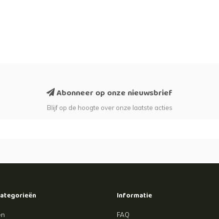
Abonneer op onze nieuwsbrief
Blijf op de hoogte over onze laatste acties
categorieën
Informatie
en
FAQ